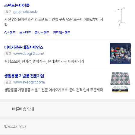
스탠드는 디어콜
gauphoto.co.kr
광고
사진,영상을위한 최적의 스탠드 라인업 구축 /스탠드는 디어콜로부터 시
작
C스탠드
붐스탠드
콤보스탠드
윈드업스탠드
비이커전문 대길사이언스
www.daegil2.com/
광고
실험소모품, 현미경, 광학기구 , 유리실험기구, 이화확기기
생활용품 기념품 전문기업
www.aveogift.com/
광고
생활용품 가정용품 스탠드 전문 아베오기프트! 문의 견적 인쇄 주문제작
빠른배송 안내
법적고지 안내