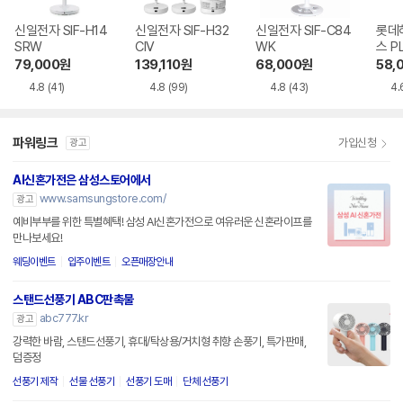
신일전자 SIF-H14
신일전자 SIF-H32
신일전자 SIF-C84
롯데
SRW
CIV
WK
스 P
WH
79,000
원
139,110
원
68,000
원
58,
4.8
(41)
4.8
(99)
4.8
(43)
4.
파워링크
가입신청
광고
AI신혼가전은 삼성스토어에서
www.samsungstore.com/
광고
예비부부를 위한 특별혜택! 삼성 AI신혼가전으로 여유러운 신혼라이프를
만나보세요!
웨딩이벤트
입주이벤트
오픈매장안내
스탠드선풍기 ABC판촉물
abc777.kr
광고
강력한 바람, 스탠드선풍기, 휴대/탁상용/거치형 취향 손풍기, 특가판매,
덤증정
선풍기 제작
선물 선풍기
선풍기 도매
단체 선풍기