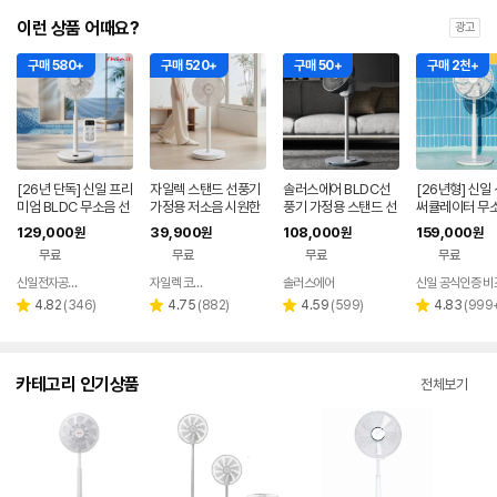
이런 상품 어때요?
광고
구매 580+
구매 520+
구매 50+
구매 2천+
[26년 단독] 신일 프리
자일렉 스탠드 선풍기
솔러스에어 BLDC선
[26년형] 신일
미엄 BLDC 무소음 선
가정용 저소음 시원한
풍기 가정용 스탠드 선
써큘레이터 무소
풍기 35cm 서큘레이
사무실 리모컨 써큘레
풍기 사무실 무소음
탠드 BLDC 
129,000
39,900
108,000
159,000
원
원
원
원
터 아이보리
이터 ZL-224RC
터 저소음
무료
무료
무료
무료
신일전자공식인증 베스트바이
자일렉 코리아
솔러스에어
네이버
네이버
네이버
페이
페이
페이
리
리
리
리
4.82
(
346
)
4.75
(
882
)
4.59
(
599
)
4.83
(
999
별
별
별
별
뷰
뷰
뷰
뷰
점
점
점
점
수
수
수
수
카테고리 인기상품
전체보기