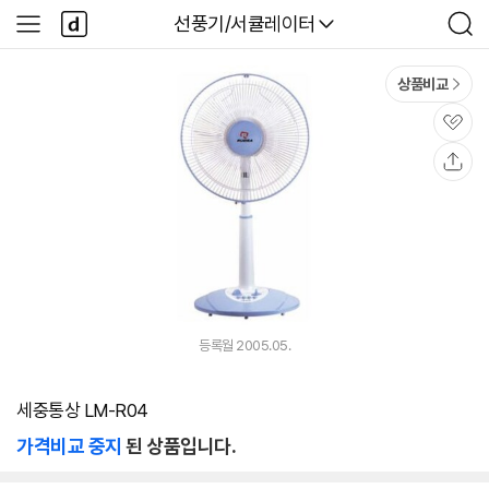
본문 바로가기
다
다나와
선풍기/서큘레이터
사
검
나
이
색
와
드
메
메
상품비교
인
뉴
관
심
공
유
등록월 2005.05.
세중통상 LM-R04
가격비교 중지
된 상품입니다.