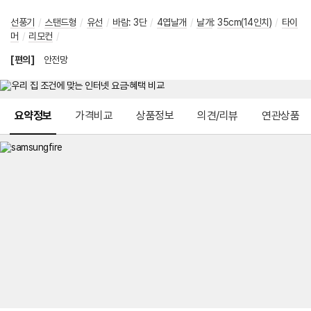
선풍기
/
스탠드형
/
유선
/
바람
:
3단
/
4엽날개
/
날개
:
35cm(14인치)
/
타이
머
/
리모컨
/
[편의]
안전망
메뉴 네비게이션
요약정보
가격비교
상품정보
의견/리뷰
연관상품