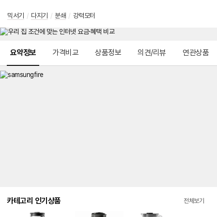
믹서기
/
다지기
/
분쇄
/
강력모터
메뉴 네비게이션
요약정보
가격비교
상품정보
의견/리뷰
연관상품
카테고리 인기상품
전체보기