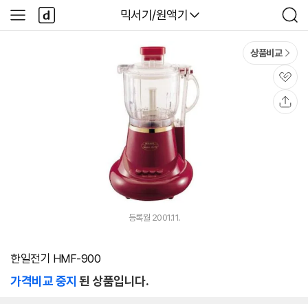
본문 바로가기
다
다나와
믹서기/원액기
사
검
나
이
색
와
드
메
메
상품비교
인
뉴
관
심
공
유
등록월 2001.11.
한일전기 HMF-900
가격비교 중지
된 상품입니다.