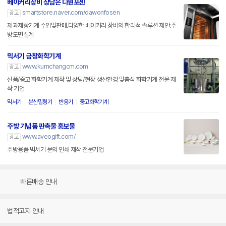
베이커리장비 상담은 다원포센
smartstore.naver.com/dawonfosen
광고
제과제빵기계 수입및판매.다양한 베이커리 장비의 합리적 솔루션 제안.주
방도면설계
믹서기 금창화학기계
www.kumchangcm.com
광고
신품/중고 화학기계 제작 및 상담/현장 생산환경 맞춤식 화학기계 전문 제
작 기업
믹서기
분산밀링기
반응기
중고화학기계
주방 기념품 판촉물 홍보물
www.aveogift.com/
광고
주방용품 믹서기 문의 인쇄 제작 전문기업
빠른배송 안내
법적고지 안내