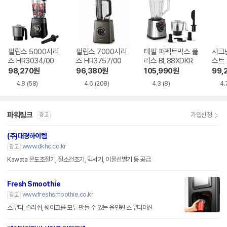
필립스 5000시리
필립스 7000시리
테팔 퍼펙트믹스 플
샤크
즈 HR3034/00
즈 HR3757/00
러스 BL88XDKR
스트 
R
98,270
원
96,380
원
105,990
원
99,
4.8
(58)
4.6
(208)
4.3
(8)
4.
파워링크
가입신청
광고
(주)대경하이켐
www.dkhc.co.kr
광고
Kawata 온도조절기, 질소건조기, 믹서기, 이물선별기 등 공급
Fresh Smoothie
www.freshsmoothie.co.kr
광고
스무디, 슬러쉬, 쉐이크를 모두 만들 수 있는 올인원 스무디머신