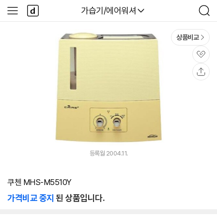
본문 바로가기
다
다나와
가습기/에어워셔
사
검
나
이
색
와
드
메
메
상품비교
인
뉴
관
심
공
유
등록월 2004.11.
쿠첸 MHS-M5510Y
가격비교 중지
된 상품입니다.