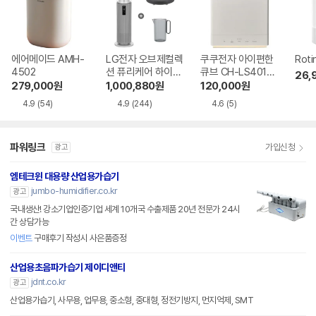
에어메이드 AMH-
LG전자 오브제컬렉
쿠쿠전자 아이편한
Roti
4502
션 퓨리케어 하이드
큐브 CH-LS401F
26,
로타워 HY705RS
W
279,000
원
1,000,880
원
120,000
원
UABM
4.9
(54)
4.9
(244)
4.6
(5)
파워링크
가입신청
광고
엠테크윈 대용량 산업용가습기
jumbo-humidifier.co.kr
광고
국내생산! 강소기업인증기업 세계 10개국 수출제품 20년 전문가 24시
간 상담가능
이벤트
구매후기 작성시 사은품증정
산업용초음파가습기 제이디앤티
jdnt.co.kr
광고
산업용가습기, 사무용, 업무용, 중소형, 중대형, 정전기방지, 먼지억제, SMT