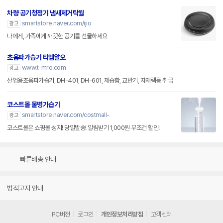
차량 공기청정기 냄새제거탁월
smartstore.naver.com/ijio
광고
나에게, 가족에게 깨끗한 공기를 선물하세요
초음파가습기 티엠알오
www.t-mro.com
광고
산업용초음파가습기, DH-401, DH-601, 제습함, 교반기, 자재랙등 취급
코스트몰 물병가습기
smartstore.naver.com/costmall-
광고
코스트몰은 쇼핑몰 성지! 당일발송! 알림받기 1,000원 무조건 할인!
빠른배송 안내
법적고지 안내
PC버전
로그인
개인정보처리방침
고객센터