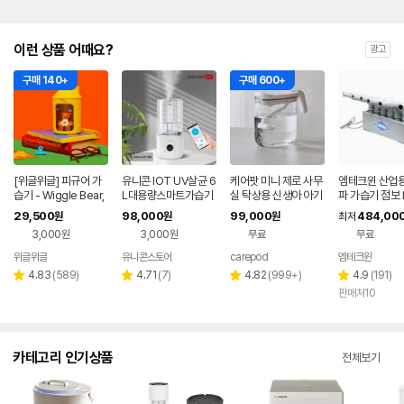
이런 상품 어때요?
광고
구매 140+
구매 600+
[위글위글] 피규어 가
유니콘 IOT UV살균 6
케어팟 미니 제로 사무
엠테크윈 산업용
습기 - Wiggle Bear,
L대용량스마트가습기
실 탁상용 신생아 아기
파 가습기 점보 
미니 소형 사무실 탁상
IOT 앱연동 WIFI어플
가습기 MS021P
01A
29,500
98,000
99,000
484,00
원
원
원
최저
용
연동 리모컨지원 TL-
3,000원
3,000원
무료
무료
HM60V
위글위글
유니콘스토어
carepod
엠테크윈
네이버
네이버
페이
페이
리
리
리
리
4.83
(
589
)
4.71
(
7
)
4.82
(
999+
)
4.9
(
191
)
별
별
별
별
뷰
뷰
뷰
뷰
판매처10
점
점
점
점
수
수
수
수
카테고리 인기상품
전체보기