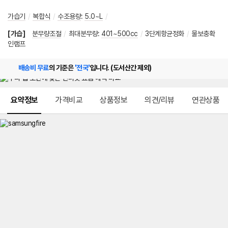
가습기
/
복합식
/
수조용량
:
5.0~L
/
[가습]
분무량조절
/
최대분무량
:
401~500cc
/
3단계항균정화
/
물보충확
인램프
배송비 무료
의 기준은
'전국'
입니다. (도서산간 제외)
메뉴 네비게이션
요약정보
가격비교
상품정보
의견/리뷰
연관상품