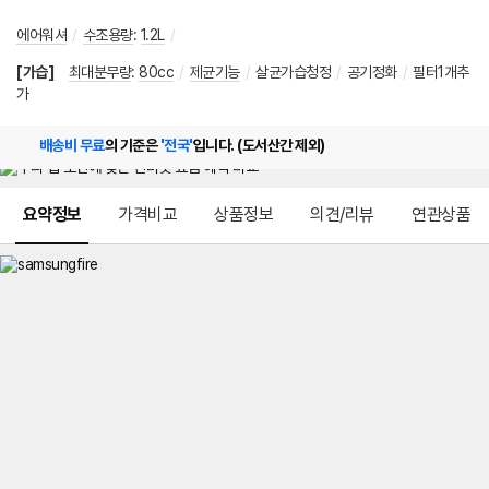
에어워셔
/
수조용량
:
1.2L
/
[가습]
최대분무량
:
80cc
/
제균기능
/
살균가습청정
/
공기정화
/
필터1개추
가
배송비 무료
의 기준은
'전국'
입니다. (도서산간 제외)
메뉴 네비게이션
요약정보
가격비교
상품정보
의견/리뷰
연관상품