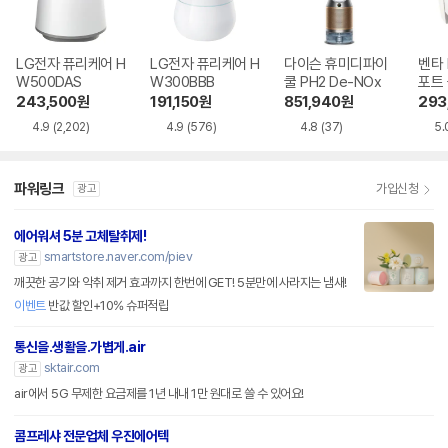
LG전자 퓨리케어 H
LG전자 퓨리케어 H
다이슨 휴미디파이
벤타 
W500DAS
W300BBB
쿨 PH2 De-NOx
포트
243,500
원
191,150
원
851,940
원
293
4.9
(2,202)
4.9
(576)
4.8
(37)
5.
파워링크
가입신청
광고
에어워셔 5분 고체탈취제!
smartstore.naver.com/piev
광고
깨끗한 공기와 악취 제거 효과까지 한번에 GET! 5분만에 사라지는 냄새!
이벤트
반값 할인+10% 슈퍼적립
통신을.생활을.가볍게.air
sktair.com
광고
air에서 5G 무제한 요금제를 1년 내내 1만 원대로 쓸 수 있어요!
콤프레샤 전문업체 우진에어텍