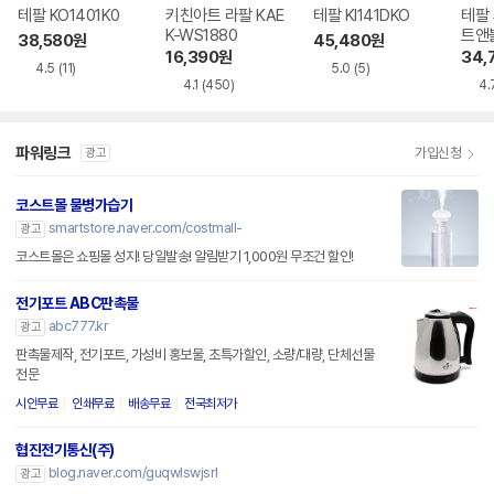
테팔 KO1401K0
키친아트 라팔 KAE
테팔 KI141DKO
테팔
K-WS1880
트앤블
38,580
원
45,480
원
16,390
원
34,
4.5
(11)
5.0
(5)
4.1
(450)
4.
파워링크
가입신청
광고
코스트몰 물병가습기
smartstore.naver.com/costmall-
광고
코스트몰은 쇼핑몰 성지! 당일발송! 알림받기 1,000원 무조건 할인!
전기포트 ABC판촉물
abc777.kr
광고
판촉물제작, 전기포트, 가성비 홍보물, 초특가할인, 소량/대량, 단체선물
전문
시안무료
인쇄무료
배송무료
전국최저가
협진전기통신(주)
blog.naver.com/guqwlswjsrl
광고