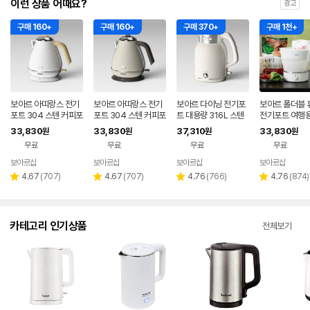
이런 상품 어때요?
광고
구매 160+
구매 160+
구매 370+
구매 1천+
보아르 아띠랑스 전기
보아르 아띠랑스 전기
보아르 다이닝 전기포
보아르 폴더블 
포트 304 스텐 커피포
포트 304 스텐 커피포
트 대용량 316L 스텐
전기포트 여행용
트 화이트
트 베이지
커피포트 2L 보온 무
접이식 커피 프
33,830
33,830
37,310
33,830
원
원
원
원
선 올스텐 포터 주전자
캠핑
무료
무료
무료
무료
보아르샵
보아르샵
보아르샵
보아르샵
네이버
네이버
네이버
네이
페이
페이
페이
페이
리
리
리
리
4.67
(
707
)
4.67
(
707
)
4.76
(
766
)
4.76
(
874
)
별
별
별
별
뷰
뷰
뷰
뷰
점
점
점
점
수
수
수
수
카테고리 인기상품
전체보기