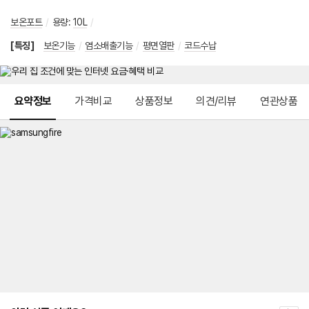
보온포트
/
용량
:
10L
/
[특징]
보온기능
/
염소배출기능
/
평면열판
/
코드수납
메뉴 네비게이션
요약정보
가격비교
상품정보
의견/리뷰
연관상품