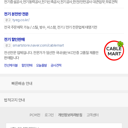
전기증설공사,전기동력공사,전기신축공사,전기공사,한전/안전공사 대관업무,무료견적
전기 분전반 전문
tyeg.co.kr/
광고
전국 주문제작 가능 / 스틸, 방수, 서스함, 전기 / 전기 전문업체 태영기전
전기 할인판매
smartstore.naver.com/cablemart
광고
전선전문 업체입니다. 전문가가 엄선한 국내생산 KC인증 고품질 제품만
판매합니다
전선케이블
할인판매
오늘출발
공사견적
빠른배송 안내
법적고지 안내
PC버전
로그인
개인정보처리방침
고객센터