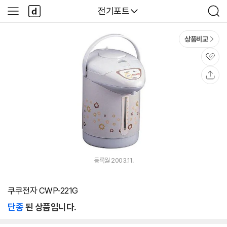
본문 바로가기
다
다나와
전기포트
사
검
나
이
색
와
드
메
메
상품비교
인
뉴
관
심
공
유
등록월 2003.11.
쿠쿠전자 CWP-221G
단종
된 상품입니다.