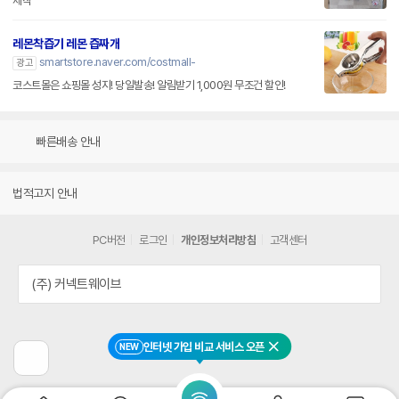
제작
레몬착즙기 레몬 즙짜개
smartstore.naver.com/costmall-
광고
코스트몰은 쇼핑몰 성지! 당일발송! 알림받기 1,000원 무조건 할인!
빠른배송 안내
법적고지 안내
PC버전
로그인
개인정보처리방침
고객센터
(주) 커넥트웨이브
인터넷 가입 비교 서비스 오픈
NEW
닫기
이
전
페