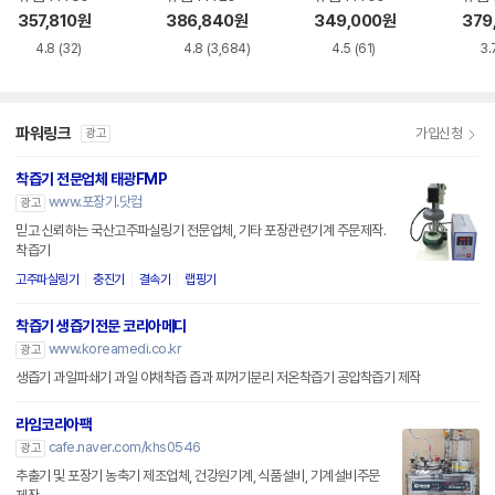
357,810
원
386,840
원
349,000
원
379
4.8
(32)
4.8
(3,684)
4.5
(61)
3.
파워링크
가입신청
광고
착즙기 전문업체 태광FMP
www.포장기.닷컴
광고
믿고 신뢰하는 국산고주파실링기 전문업체, 기타 포장관련기계 주문제작.
착즙기
고주파실링기
충진기
결속기
랩핑기
착즙기 생즙기전문 코리아메디
www.koreamedi.co.kr
광고
생즙기 과일파쇄기 과일 야채착즙 즙과 찌꺼기분리 저온착즙기 공압착즙기 제작
라임코리아팩
cafe.naver.com/khs0546
광고
추출기 및 포장기 농축기 제조업체, 건강원기계, 식품설비, 기계설비주문