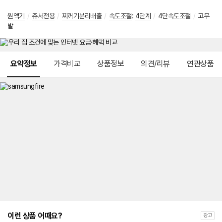
원액기
/
쥬서전용
/
찌꺼기분리배출
/
속도조절
:
4단계
/
4단속도조절
/
고무
발
메뉴 네비게이션
요약정보
가격비교
상품정보
의견/리뷰
연관상품
이런 상품 어때요?
광고