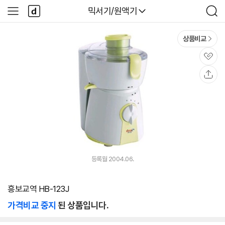
본문 바로가기
다
다나와
믹서기/원액기
사
검
나
이
색
와
드
메
메
상품비교
인
뉴
관
심
공
유
등록월 2004.06.
흥보교역 HB-123J
가격비교 중지
된 상품입니다.