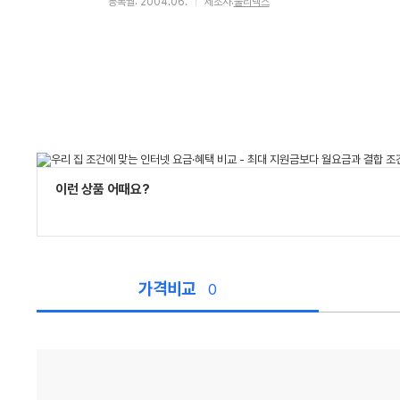
등록월: 2004.06.
제조사:
물리넥스
이런 상품 어때요?
가격비교
0
가
격
비
교