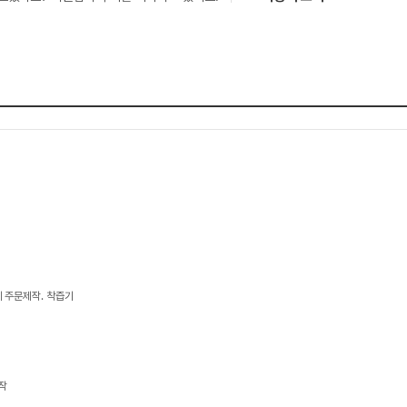
 주문제작. 착즙기
작