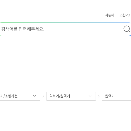
자동차
조립PC
기/소형가전
믹서기/원액기
원액기