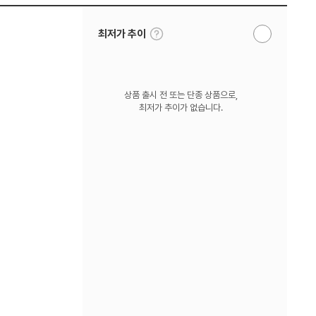
툴
최저가 추이
알
팁
림
보
받
기
기
상품 출시 전 또는 단종 상품으로,
최저가 추이가 없습니다.