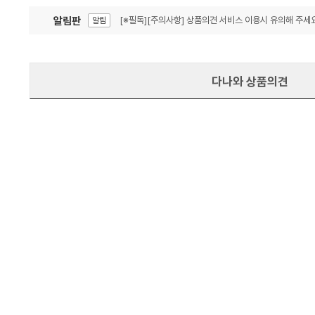
알림판
[※필독][주의사항] 상품의견 서비스 이용시 유의해 주세요
알림
잦은 오류, PC속도 잡자! PC안정화 위해 이건 꼭!
알림
다나와 상품의견