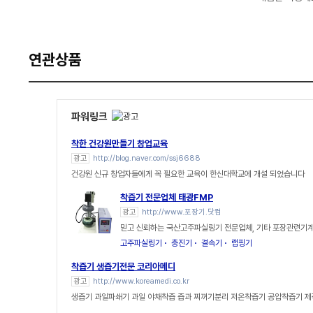
연관상품
파워링크
착한 건강원만들기 창업교육
광고
http://blog.naver.com/ssj6688
건강원 신규 창업자들에게 꼭 필요한 교육이 한신대학교에 개설 되었습니다
착즙기 전문업체 태광FMP
광고
http://www.포장기.닷컴
믿고 신뢰하는 국산고주파실링기 전문업체, 기타 포장관련기계
고주파실링기
충진기
결속기
랩핑기
착즙기 생즙기전문 코리아메디
광고
http://www.koreamedi.co.kr
생즙기 과일파쇄기 과일 야채착즙 즙과 찌꺼기분리 저온착즙기 공압착즙기 제