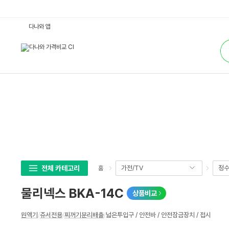
물
다나와 앱
리
넥
통
스
합
B
검
K
색
A
-
1
4
C
:
다
나
와
가
격
비
교
전체 카테고리
가전/TV
정수
홈
물리넥스 BKA-14C
상품비교
상
원액기
/
쥬서전용
/
찌꺼기분리배출
/
넓은투입구 / 안전바 / 안전잠금장치 / 접시
세
스