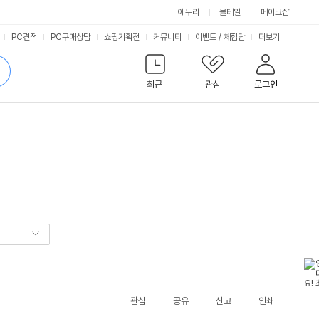
에누리
몰테일
메이크샵
서
PC견적
PC구매상담
쇼핑기획전
커뮤니티
이벤트
/
체험단
더보기
비
검
색
최근
관심
로그인
스
관심
공유
신고
인쇄