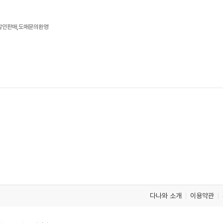
 할인판매,도매문의환영
다나와 소개
이용약관