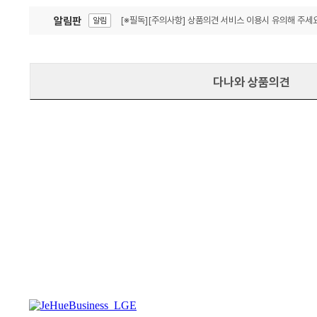
알림판
[※필독][주의사항] 상품의견 서비스 이용시 유의해 주세요
알림
잦은 오류, PC속도 잡자! PC안정화 위해 이건 꼭!
알림
다나와 상품의견