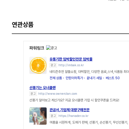
연관상품
파워링크
유통기한 임박할인전문 임박몰
광고
http://imbak.co.kr
네티즌추천 알뜰쇼핑, 대박할인, 다양한 음료,스낵,식품등 최대
전체 상품
만원이하특가
끝내기 세일
베스트 50
선풍기는 오너클랜
광고
http://www.ownerclan.com
선풍기 알아보고 계신가요? 지금 오너클랜 가입 시 할인쿠폰을 드려요!
관공서,기업체 대량구매전문
광고
https://hanader.co.kr
여름을 시원하게, 도매가 판매, 선풍기, 손선풍기, 무선선풍기