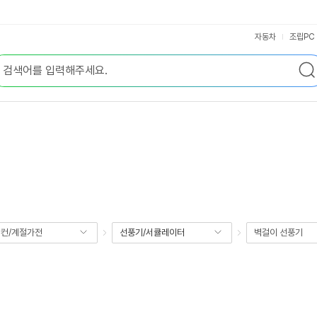
자동차
조립PC
컨/계절가전
선풍기/서큘레이터
벽걸이 선풍기