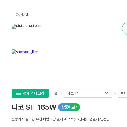
니
다나와 앱
코
S
통
F
합
-
검
1
색
6
5
W
:
다
나
와
가
격
비
교
전체 카테고리
가전/TV
에어
홈
니코 SF-165W
상품비교
상
선풍기
/
벽걸이형
/
유선
/
바람
:
3단
/
날개
:
40cm(16인치)
/
3엽날개
/
안전망
세
스