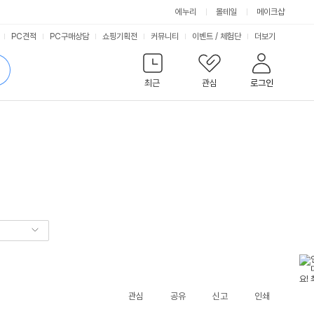
에누리
몰테일
메이크샵
서
PC견적
PC구매상담
쇼핑기획전
커뮤니티
이벤트
/
체험단
더보기
비
검
색
최근
관심
로그인
스
관심
공유
신고
인쇄