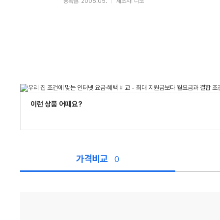
등록월: 2005.05.
제조사: 니코
이런 상품 어때요?
가격비교
0
가
격
비
교