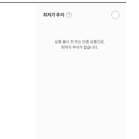
툴
최저가 추이
알
팁
림
보
받
기
기
상품 출시 전 또는 단종 상품으로,
최저가 추이가 없습니다.