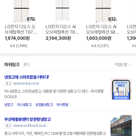
LG전자 디오스 오
LG전자 디오스 AI
LG전자 디오스 AI
LG전
브제컬렉션 T873
오브제컬렉션 T87
오브제컬렉션 S83
오브
MEE111
6MQQ1H1
4MEE111
6MR
1,974,000
원
2,164,300
원
1,663,000
원
1,3
4.9
(1,489)
4.9
(1,337)
4.
파워링크
가입신청
광고
냉장고에 스마트함을 더하다!
wishrental.co.kr
광고
미니냉장고, 스마트냉장고, 대용량 등 다양한 냉장고 다 있다 - 위시렌탈
GOGO!
냉장고
미니냉장고
상업용냉장고
위시렌탈
부산재활용센터 양문형냉장고
www.reoffice9.co.kr
광고
중고 사무가구, 가전, 에어컨, PC 1300평 창고형 대형매장 양문형냉장고