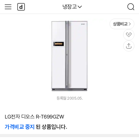
본문 바로가기
다
다나와
냉장고
사
검
나
이
색
와
드
메
메
상품비교
인
뉴
관
심
공
유
등록월 2005.05.
LG전자 디오스 R-T699GZW
가격비교 중지
된 상품입니다.