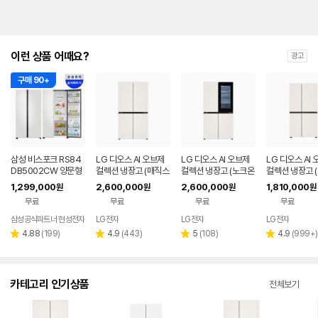
이런 상품 어때요?
광고
구매 90+
삼성 비스포크 RS84
LG 디오스 AI 오브제
LG 디오스 AI 오브제
LG 디오스 AI
DB5002CW 양문형
컬렉션 냉장고 (매직스
컬렉션 냉장고 (노크온
컬렉션 냉장고 
냉장고 900리터급 8
페이스) T876MEE1
매직스페이스) T876
형, 매직스페이스
1,299,000
2,600,000
2,600,000
1,810,000
원
원
원
원
52L
H1
MEE412
34MEE111
무료
무료
무료
무료
삼성공식파트너 현성전자
LG전자
LG전자
LG전자
리
리
리
리
4.88
(
199
)
4.9
(
443
)
5
(
108
)
4.9
(
999+
)
별
별
별
별
뷰
뷰
뷰
뷰
점
점
점
점
수
수
수
수
카테고리 인기상품
전체보기