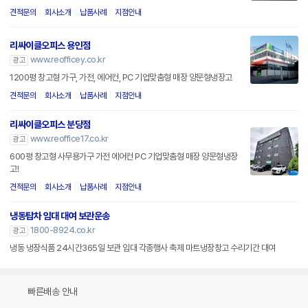
견적문의
회사소개
납품사례
지점안내
리싸이클오피스 용인점
www.reofficey.co.kr
광고
1200평 창고형 가구, 가전, 에어컨, PC 기업맞춤형 매장 양문형냉장고
견적문의
회사소개
납품사례
지점안내
리싸이클오피스 분당점
www.reoffice17.co.kr
광고
600평 창고형 사무용가구 가전 에어컨 PC 기업맞춤형 매장 양문형냉장
고!
견적문의
회사소개
납품사례
지점안내
냉동탑차 임대 대여 보관운송
1800-8924.co.kr
광고
냉동 냉장식품 24시간365일 보관 임대 각종행사 축제 마트냉장창고 수리기간 대여
빠른배송 안내