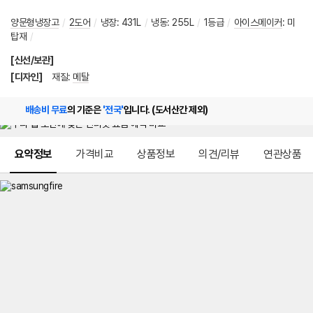
양문형냉장고
/
2도어
/
냉장
:
431L
/
냉동
:
255L
/
1등급
/
아이스메이커
:
미
탑재
/
[신선/보관]
[디자인]
재질
:
메탈
배송비 무료
의 기준은
'전국'
입니다. (도서산간 제외)
메뉴 네비게이션
요약정보
가격비교
상품정보
의견/리뷰
연관상품