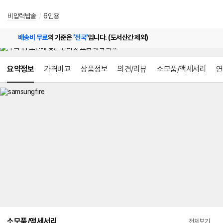
비압력밥솥
/
6인용
배송비 무료
의 기준은
'전국'
입니다. (도서산간 제외)
메뉴 네비게이션
요약정보
가격비교
상품정보
의견/리뷰
소모품/액세서리
연
소모품/액세서리
전체보기