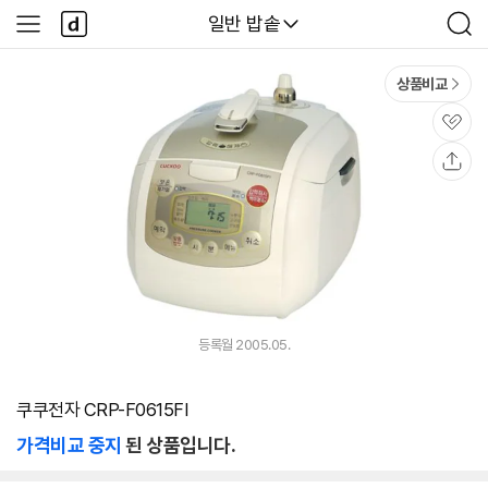
본문 바로가기
다
다나와
일반 밥솥
사
검
나
이
색
와
드
메
메
상품비교
인
뉴
관
심
공
유
등록월 2005.05.
쿠쿠전자 CRP-F0615FI
가격비교 중지
된 상품입니다.