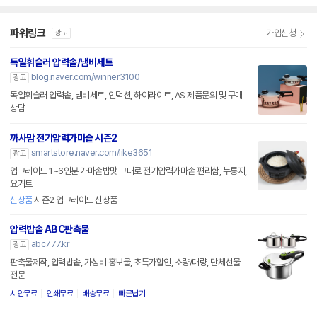
파워링크
가입신청
광고
독일휘슬러 압력솥/냄비세트
blog.naver.com/winner3100
광고
독일휘슬러 압력솥, 냄비세트, 인덕션, 하이라이트, AS 제품문의 및 구매
상담
까사맘 전기압력가마솥 시즌2
smartstore.naver.com/like3651
광고
업그레이드 1~6인분 가마솥밥맛 그대로 전기압력가마솥 편리함, 누룽지,
요거트
신상품
시즌2 업그레이드 신상품
압력밥솥 ABC판촉물
abc777.kr
광고
판촉물제작, 압력밥솥, 가성비 홍보물, 초특가할인, 소량/대량, 단체선물
전문
시안무료
인쇄무료
배송무료
빠른납기