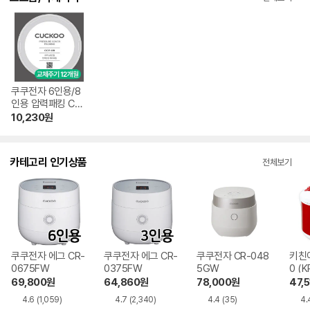
쿠쿠전자 6인용/8
인용 압력패킹 CCP
-08
10,230
원
카테고리 인기상품
전체보기
쿠쿠전자 에그 CR-
쿠쿠전자 에그 CR-
쿠쿠전자 CR-048
키친아
0675FW
0375FW
5GW
0 (K
69,800
원
64,860
원
78,000
원
47,5
4.6
(1,059)
4.7
(2,340)
4.4
(35)
4.