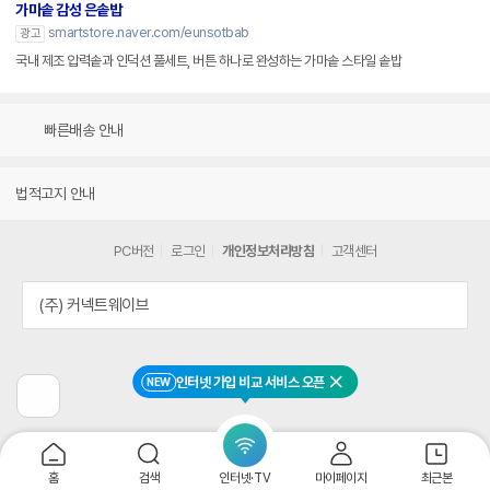
가마솥 감성 은솥밥
smartstore.naver.com/eunsotbab
광고
국내 제조 압력솥과 인덕션 풀세트, 버튼 하나로 완성하는 가마솥 스타일 솥밥
빠른배송 안내
법적고지 안내
PC버전
로그인
개인정보처리방침
고객센터
(주) 커넥트웨이브
인터넷 가입 비교 서비스 오픈
NEW
닫기
이
전
페
이
지
홈
검색
인터넷·TV
마이페이지
최근본
로