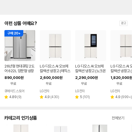
이런 상품 어때요?
광고
구매 20+
26년형 현대큐밍 2도
LG 디오스 AI 오브제
LG 디오스 AI 오브제
LG 디오스 AI
어 622L 양문형 냉장
컬렉션 냉장고 (매직스
컬렉션 냉장고 (노크온
컬렉션 냉장고 
고 가정용 QRSE62T
페이스) T876MEE1
매직스페이스) T876
형, 매직스페이스
890,000
2,600,000
2,290,000
1,820,000
원
원
원
원
S3T
H1
MEE412
34MEE111
무료
무료
무료
무료
큐에이드 스토어
LG전자
LG전자
LG전자
리
리
리
리
4.89
(
9
)
4.9
(
430
)
5
(
101
)
4.9
(
999+
)
별
별
별
별
뷰
뷰
뷰
뷰
점
점
점
점
수
수
수
수
카테고리 인기상품
전체보기