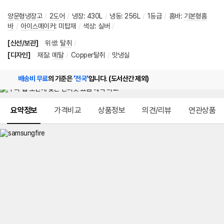
양문형냉장고
/
2도어
/
냉장
:
430L
/
냉동
:
256L
/
1등급
/
홈바
:
기본형홈
바
/
아이스메이커
:
미탑재
/
색상
:
실버
/
[신선/보관]
위생
:
탈취
/
[디자인]
재질
:
메탈
/
Copper탈취
/
맛냉실
배송비 무료
의 기준은
'전국'
입니다. (도서산간 제외)
메뉴 네비게이션
요약정보
가격비교
상품정보
의견/리뷰
연관상품