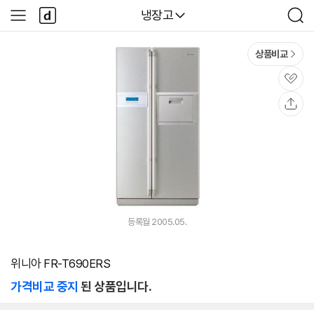
본문 바로가기
다
다나와
냉장고
사
검
나
이
색
와
드
메
메
상품비교
인
뉴
관
심
공
유
등록월 2005.05.
위니아 FR-T690ERS
가격비교 중지
된 상품입니다.