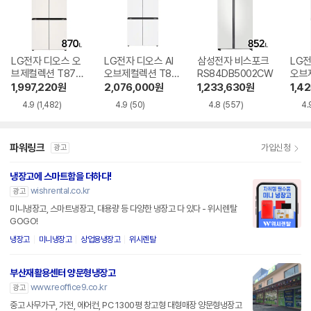
LG전자 디오스 오
LG전자 디오스 AI
삼성전자 비스포크
LG전
브제컬렉션 T873
오브제컬렉션 T87
RS84DB5002CW
오브
MEE111
6MQQ1H1
6MR
1,997,220
원
2,076,000
원
1,233,630
원
1,4
4.9
(1,482)
4.9
(50)
4.8
(557)
4.
파워링크
가입신청
광고
냉장고에 스마트함을 더하다!
wishrental.co.kr
광고
미니냉장고, 스마트냉장고, 대용량 등 다양한 냉장고 다 있다 - 위시렌탈
GOGO!
냉장고
미니냉장고
상업용냉장고
위시렌탈
부산재활용센터 양문형냉장고
www.reoffice9.co.kr
광고
중고 사무가구, 가전, 에어컨, PC 1300평 창고형 대형매장 양문형냉장고