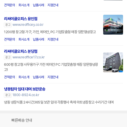
견적문의
회사소개
납품사례
지점안내
리싸이클오피스 용인점
www.reofficey.co.kr
광고
1200평 창고형 가구, 가전, 에어컨, PC 기업맞춤형 매장 양문형냉장고
견적문의
회사소개
납품사례
지점안내
리싸이클오피스 분당점
www.reoffice17.co.kr
광고
600평 창고형 사무용가구 가전 에어컨 PC 기업맞춤형 매장 양문형냉장
고!
견적문의
회사소개
납품사례
지점안내
냉동탑차 임대 대여 보관운송
1800-8924.co.kr
광고
냉동 냉장식품 24시간365일 보관 임대 각종행사 축제 마트냉장창고 수리기간 대여
빠른배송 안내