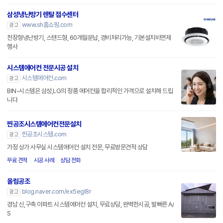
삼성냉난방기 렌탈 접수센터
www.sh홈쇼핑.com
광고
천장형냉난방기, 스탠드형, 60개월분납, 경비처리가능, 기본설치비면제
행사
시스템에어컨 전문시공 설치
시스템에어컨.com
광고
BIN-시스템은 삼성,LG의 정품 에어컨을 합리적인 가격으로 설치해 드립
니다
찐공조시스템에어컨전문설치
찐공조시스템.com
광고
가정 상가 사무실 시스템에어컨 설치 전문, 무료방문견적 상담
무료 견적
시공 사례
상담 전화
올림공조
blog.naver.com/ex5egl8r
광고
경남 신,구축 아파트 시스템에어컨 설치, 무료상담, 완벽한시공, 발빠른 A/
S