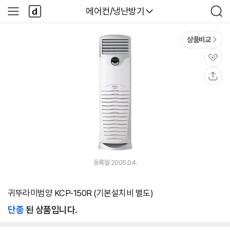
본문 바로가기
다
다나와
에어컨/냉난방기
사
검
나
이
색
와
드
메
메
상품비교
인
뉴
관
심
공
유
등록월 2005.04.
귀뚜라미범양 KCP-150R (기본설치비 별도)
단종
된 상품입니다.