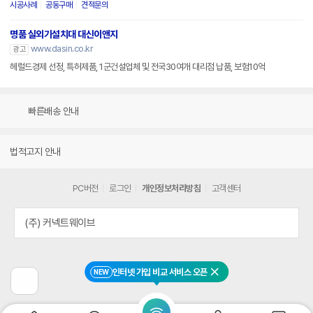
시공사례
공동구매
견적문의
명품 실외기설치대 대신이앤지
www.dasin.co.kr
광고
헤럴드경제 선정, 특허제품, 1군건설업체 및 전국30여개 대리점 납품, 보험10억
빠른배송 안내
법적고지 안내
PC버전
로그인
개인정보처리방침
고객센터
(주) 커넥트웨이브
인터넷 가입 비교 서비스 오픈
NEW
닫기
이
전
페