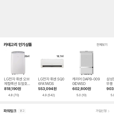
내
를
나
타
내
는
표
입
니
다.
카테고리 인기상품
전체보기
LG전자 휘센 오브
LG전자 휘센 SQ0
캐리어 DAPB-009
삼성
제컬렉션 듀얼호스
6FA1WDS
0IDWSD
무풍
PQ08FDWBS
06C
818,190
원
553,094
원
602,800
원
903
4.8
(70)
4.9
(542)
5.0
(10)
5.
파워링크
가입신청
광고