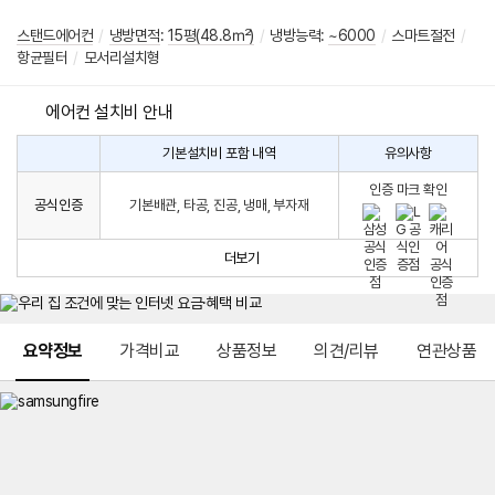
스탠드에어컨
/
냉방면적
:
15평(48.8㎡)
/
냉방능력:
~6000
/
스마트절전
/
항균필터
/
모서리설치형
에어컨 설치비 안내
기본설치비 포함 내역
유의사항
에
에
어
인증 마크 확인
컨
어
공식인증
기본배관, 타공, 진공, 냉매, 부자재
설
컨
치
구
비
매
더보기
시
발
생
되
메뉴 네비게이션
는
요약정보
가격비교
상품정보
의견/리뷰
연관상품
설
치
비
에
대
한
안