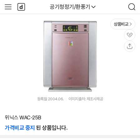
본문 바로가기
다
다나와
공기청정기/환풍기
사
검
나
이
색
와
드
메
메
상품비교
인
뉴
관
심
공
유
등록월 2004.06.
이미지출처: 제조사제공
위닉스 WAC-25B
가격비교 중지
된 상품입니다.