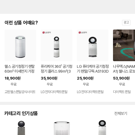
이런 상품 어때요?
광고
웰스 공기청정기 렌탈
퓨리케어 360˚ 공기청
LG 퓨리케어 공기청정
나무엑스(NAM
60㎡ 미세먼지 가정
정기 플러스 99㎡(3
기 렌탈/구독 AS193D
A1) 웰니스 로
용 회사 사무실 학원 병
0평) 렌탈 AS303DW
WFAM 케어솔루션 플
에어센서 바이
18,900
35,900
25,900
53,900
원
원
원
원
원 미세먼지 토네이도
FAM 렌탈 셀프관리 7
러스 가정용 거실 360
66.0㎡ 72
무료
무료
무료
무료
360도 AR318 셀프관
2개월약정
도 62㎡(19평) 셀프
관리없음 SK 
리 60개월약정
관리 72개월약정
공기청정기 렌탈
교원웰스렌탈공식사이트
LG전자다이렉트렌탈
LG전자다이렉트렌탈
다이렉트 렌탈
용 홈캠 부모님 
CTV 보안 세
피
카테고리 인기상품
전체보기