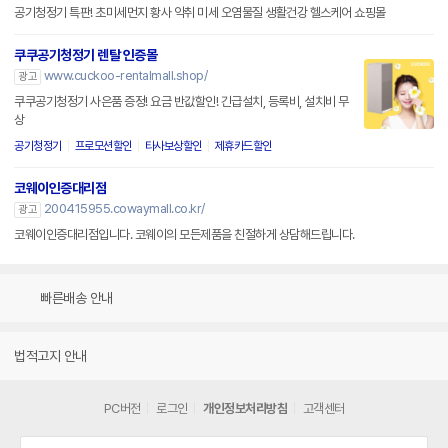
공기청정기 특판! 초미세먼지 황사 악취 미세 오염물질 생활건강 헬스케어 쇼핑몰
쿠쿠공기청정기 렌탈 인증몰
www.cuckoo-rentalmall.shop/
광고
쿠쿠공기청정기 사은품 증정! 요금 반값할인! 긴급설치, 등록비, 설치비 무
상
공기청정기
프로모션할인
타사보상할인
제휴카드할인
코웨이인증대리점
200415955.cowaymall.co.kr/
광고
코웨이인증대리점입니다. 코웨이의 모든제품을 친절하게 상담해드립니다.
빠른배송 안내
법적고지 안내
PC버전
로그인
개인정보처리방침
고객센터