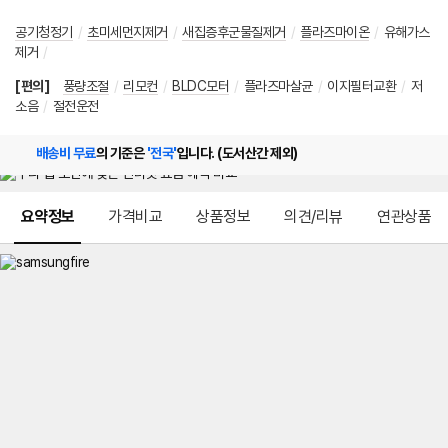
공기청정기
/
초미세먼지제거
/
새집증후군물질제거
/
플라즈마이온
/
유해가스
제거
/
[편의]
풍량조절
/
리모컨
/
BLDC모터
/
플라즈마살균
/
이지필터교환
/
저
소음
/
절전운전
배송비 무료
의 기준은
'전국'
입니다. (도서산간 제외)
메뉴 네비게이션
요약정보
가격비교
상품정보
의견/리뷰
연관상품