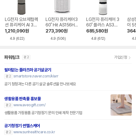
LG전자 오브제컬렉
LG전자 퓨리케어3
LG전자 퓨리케어 3
삼성
션 퓨리케어 AI 36
60˚ Hit AS156HW
60˚ 플러스 AS305
이 5
0˚ M7 AS356NS
WC
DWWA
610
1,210,090
원
273,390
원
685,580
원
364
MA
4.9
(622)
4.9
(506)
4.8
(612)
4.
파워링크
가입신청
광고
필터없는 플라즈마 공기살균기
smartstore.naver.com/klarr
광고
공기 청정과는 다른 공기 살균 솔루션을 만나보세요
생활용품 판촉물 홍보물
www.aveogift.com/
광고
생활용품 가정용품 공기청정기 문의 인쇄 제작 전문기업
공기청정기 썬헬스케어
www.sunhealthcare.co.kr
광고