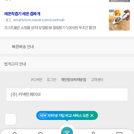
레몬착즙기 레몬 즙짜개
smartstore.naver.com/costmall-
광고
코스트몰은 쇼핑몰 성지! 당일발송! 알림받기 1,000원 무조건 할인!
빠른배송 안내
법적고지 안내
PC버전
로그인
개인정보처리방침
고객센터
(주) 커넥트웨이브
인터넷 가입 비교 서비스 오픈
NEW
닫기
이
전
페
이