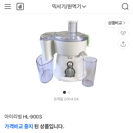
본문 바로가기
다
다나와
믹서기/원액기
사
검
나
이
색
와
드
메
메
상품비교
인
뉴
관
심
공
유
1
2
등록월 2004.04.
아이리빙 HL-900S
가격비교 중지
된 상품입니다.