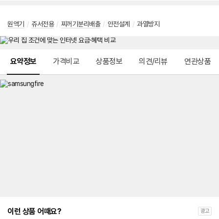
원액기
/
쥬서전용
/
찌꺼기분리배출
/
안전설계
/
과열방지
메뉴 네비게이션
요약정보
가격비교
상품정보
의견/리뷰
연관상품
이런 상품 어때요?
광고