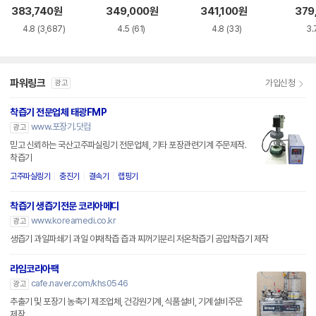
383,740
원
349,000
원
341,100
원
379
4.8
(3,687)
4.5
(61)
4.8
(33)
3.
파워링크
가입신청
광고
착즙기 전문업체 태광FMP
www.포장기.닷컴
광고
믿고 신뢰하는 국산고주파실링기 전문업체, 기타 포장관련기계 주문제작.
착즙기
고주파실링기
충진기
결속기
랩핑기
착즙기 생즙기전문 코리아메디
www.koreamedi.co.kr
광고
생즙기 과일파쇄기 과일 야채착즙 즙과 찌꺼기분리 저온착즙기 공압착즙기 제작
라임코리아팩
cafe.naver.com/khs0546
광고
추출기 및 포장기 농축기 제조업체, 건강원기계, 식품설비, 기계설비주문
제작