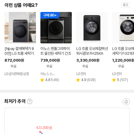
이런 상품 어때요?
광고
구매 80+
[Npay 결제혜택가 8
이노스 젠틀그라파이
LG 트롬 오브제컬렉션
LG 트롬 오브
0만] LG 트롬 세탁기
트 올인원 세탁기 건조
워시콤보 FH25KA
세탁기 FG21E
F17NTPR
기 일체형 세탁 10kg,
872,000
739,000
3,330,000
1,220,000
원
원
원
원
건조 7kg 방문설치
무료
무료
무료
무료
LG공식판매점 삼정
이노스 스토어
LG전자
LG전자
네이버
페이
리
리
리
4.61
(
49
)
4.9
(
928
)
5
(
107
)
별
별
별
뷰
뷰
뷰
점
점
점
수
수
수
최저가 추이
최
알
저
림
가
받
추
는
이
중
란?