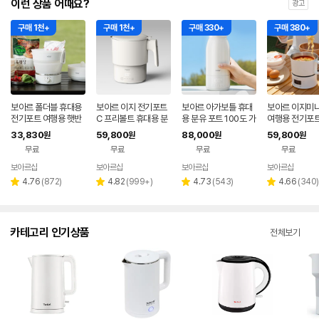
이런 상품 어때요?
광고
구매 1천+
구매 1천+
구매 330+
구매 380+
보아르 폴더블 휴대용
보아르 이지 전기포트
보아르 아가보틀 휴대
보아르 이지미
전기포트 여행용 햇반
C 프리볼트 휴대용 분
용 분유 포트 100도 가
여행용 전기포트
접이식 커피 프리볼트
유포트 접이식 여행용
열 무선 보온 SUS316
식 휴대용 분유
33,830
59,800
88,000
59,800
원
원
원
원
캠핑
커피 햇반 SUS316
스텐 여행용
선 커피주전자 
무료
무료
무료
무료
트
보아르샵
보아르샵
보아르샵
보아르샵
네이버
네이버
네이버
네이
페이
페이
페이
페이
리
리
리
리
4.76
(
872
)
4.82
(
999+
)
4.73
(
543
)
4.66
(
340
)
별
별
별
별
뷰
뷰
뷰
뷰
점
점
점
점
수
수
수
수
카테고리 인기상품
전체보기