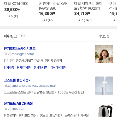
테팔 KO1401K0
키친아트 라팔 KAE
테팔 세이프티 화이
오아
K-WS1880
트앤블랙 KO2611
전기
38,580
원
16,390
원
34,710
원
49,
4.5
(11)
4.1
(450)
4.7
(846)
4.
파워링크
가입신청
광고
전기포트! 스카이기프트
m.skygift7.com/
광고
전기포트! 관공서/기업/학교/단체-행사 맞춤제작
인기제품
단체/기념품
행사/답례품
아이디어제품
코스트몰 물병가습기
smartstore.naver.com/costmall-
광고
코스트몰은 쇼핑몰 성지! 당일발송! 알림받기 1,000원 무조건 할인!
전기포트 ABC판촉물
abc777.kr
광고
판촉물제작, 전기포트, 가성비 홍보물, 초특가할인, 소량/대량, 단체선물