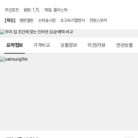
무선포트
/
용량
:
1.7L
/
재질
:
플라스틱
/
[특징]
평면열판
/
수위표시창
/
초고속가열방식
/
전원스위치
메뉴 네비게이션
요약정보
가격비교
상품정보
의견/리뷰
연관상품