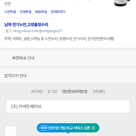
전문
시안무료
인쇄무료
배송무료
전국최저가
남목 전기누전,고장출장수리
blog.naver.com/porkjungsu11
광고
주택, 아파트, 공장,사무실 등 누전수리, 조명수리, 전기수리, 전기안전관리 대행
빠른배송 안내
법적고지 안내
PC버전
로그인
개인정보처리방침
고객센터
(주) 커넥트웨이브
인터넷 가입 비교 서비스 오픈
NEW
닫기
이