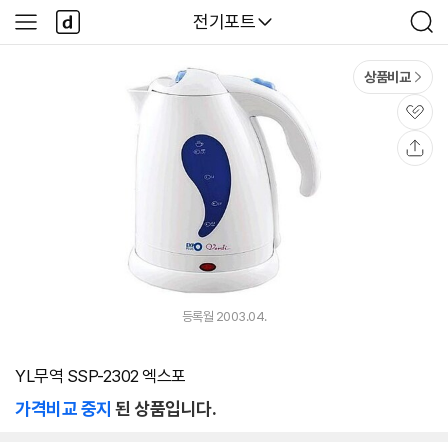
본문 바로가기
다
다나와
전기포트
사
검
나
이
색
와
드
메
메
상품비교
인
뉴
관
심
공
유
등록월 2003.04.
YL무역 SSP-2302 엑스포
가격비교 중지
된 상품입니다.