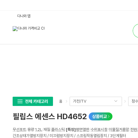
필
다나와 앱
립
스
통
에
합
센
검
스
색
H
D
4
6
5
2
:
다
나
와
가
격
비
교
전체 카테고리
가전/TV
정수
홈
필립스 에센스 HD4652
상품비교
상
무선포트
/
용량
:
1.2L
/
재질
:
플라스틱
/
[특징]
평면열판
/
수위표시창
/
이물질거름망
/
전원
세
건조상태가열방지장치 / 미끄럼방지장치 / 스프링작동열림장치 / 3단계필터
스