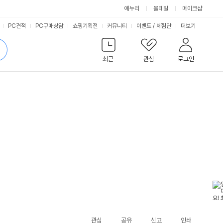
에누리
몰테일
메이크샵
서
PC견적
PC구매상담
쇼핑기획전
커뮤니티
이벤트
/
체험단
더보기
비
검
색
최근
관심
로그인
스
관심
공유
신고
인쇄