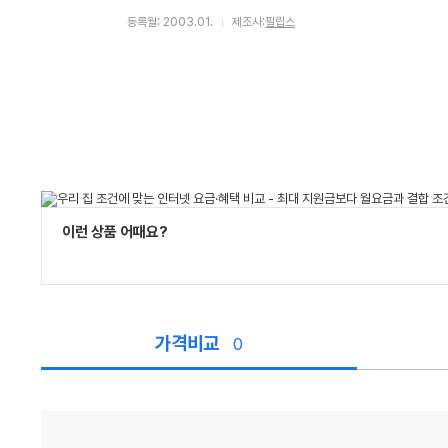
등록월: 2003.01.
제조사:
필립스
이런 상품 어때요?
가격비교
0
가
격
비
교