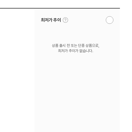
툴
최저가 추이
알
팁
림
보
받
기
기
상품 출시 전 또는 단종 상품으로,
최저가 추이가 없습니다.