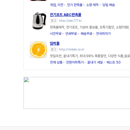
개업, 이전
인기 판촉물
소량 제작
당일 배송
전기포트 ABC판촉물
광고
http://abc777.kr
판촉물제작, 전기포트, 가성비 홍보물, 초특가할인, 소량/대량
시안무료
인쇄무료
배송무료
전국최저가
임박몰
광고
http://imbak.co.kr
핫딜추천, 끝내기특가, 최대 98% 폭풍할인, 다양한 식품,음료
전체 상품
만원이하특가
끝내기 세일
베스트 50