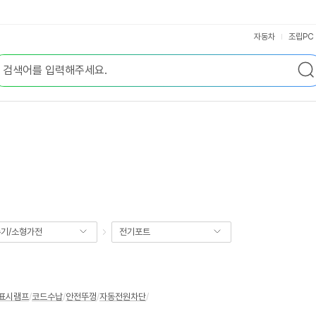
자동차
조립PC
기/소형가전
전기포트
표시램프
/
코드수납
/
안전뚜껑
/
자동전원차단
/