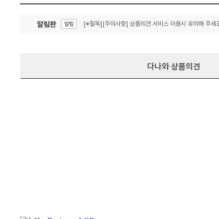
알림판
[※필독][주의사항] 상품의견 서비스 이용시 유의해 주세요
알림
잦은 오류, PC속도 잡자! PC안정화 위해 이건 꼭!
알림
다나와 상품의견