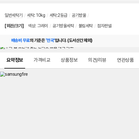
일반세탁기
/
세탁
:
10kg
/
세탁:2등급
/
공기방울
/
[외관/크기]
색상
:
그레이
/
공기방울세탁
/
불림세탁
/
점자판넬
배송비 무료
의 기준은
'전국'
입니다. (도서산간 제외)
메뉴 네비게이션
요약정보
가격비교
상품정보
의견/리뷰
연관상품