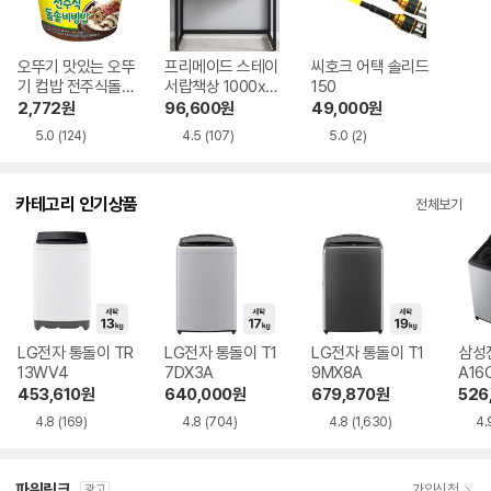
오뚜기 맛있는 오뚜
프리메이드 스테이
씨호크 어택 솔리드
기 컵밥 전주식돌솥
서랍책상 1000x56
150
비빔밥 233g 1개
0
2,772
원
96,600
원
49,000
원
5.0
(124)
4.5
(107)
5.0
(2)
카테고리 인기상품
전체보기
LG전자 통돌이 TR
LG전자 통돌이 T1
LG전자 통돌이 T1
삼성
13WV4
7DX3A
9MX8A
A16
453,610
원
640,000
원
679,870
원
526
4.8
(169)
4.8
(704)
4.8
(1,630)
4.
파워링크
가입신청
광고