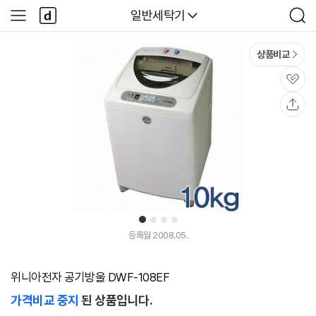
본문 바로가기
다
다나와
일반세탁기
사
검
나
이
색
와
드
메
메
상품비교
인
뉴
관
심
공
유
1
2
3
4
등록월 2008.05.
위니아전자 공기방울 DWF-108EF
가격비교 중지
된 상품입니다.