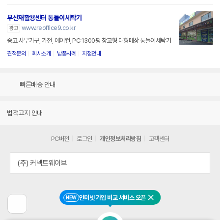
부산재활용센터 통돌이세탁기
www.reoffice9.co.kr
광고
중고 사무가구, 가전, 에어컨, PC 1300평 창고형 대형매장 통돌이세탁기
견적문의
회사소개
납품사례
지점안내
빠른배송 안내
법적고지 안내
PC버전
로그인
개인정보처리방침
고객센터
(주) 커넥트웨이브
인터넷 가입 비교 서비스 오픈
NEW
닫기
이
전