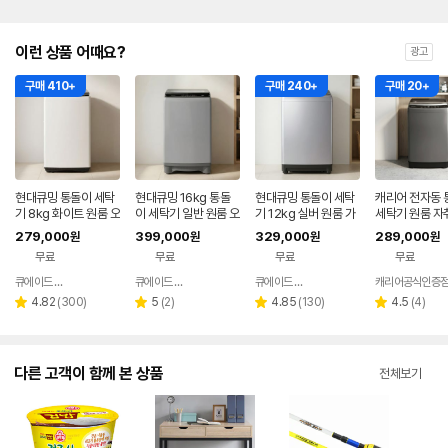
이런 상품 어때요?
광고
구매 410+
구매 240+
구매 20+
현대큐밍 통돌이 세탁
현대큐밍 16kg 통돌
현대큐밍 통돌이 세탁
캐리어 전자동 
기 8kg 화이트 원룸 오
이 세탁기 일반 원룸 오
기 12kg 실버 원룸 가
세탁기 원룸 자
피스텔 WFE908TW
피스텔 저소음 QWFE
정용 오피스텔 WFE11
용 소형 중형 8
279,000
399,000
329,000
289,000
원
원
원
원
A8
16TSAT
2TSA6
설치
무료
무료
무료
무료
큐에이드 스토어
큐에이드 스토어
큐에이드 스토어
네이버
네이버
네이버
페이
페이
페이
리
리
리
리
4.82
(
300
)
5
(
2
)
4.85
(
130
)
4.5
(
4
)
별
별
별
별
뷰
뷰
뷰
뷰
점
점
점
점
수
수
수
수
다른 고객이 함께 본 상품
전체보기