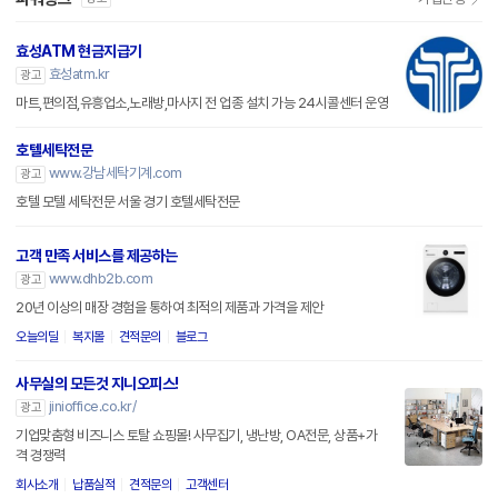
효성ATM 현금지급기
효성atm.kr
광고
마트,편의점,유흥업소,노래방,마사지 전 업종 설치 가능 24시콜센터 운영
호텔세탁전문
www.강남세탁기계.com
광고
호텔 모텔 세탁전문 서울 경기 호텔세탁전문
고객 만족 서비스를 제공하는
www.dhb2b.com
광고
20년 이상의 매장 경험을 통하여 최적의 제품과 가격을 제안
오늘의딜
복지몰
견적문의
블로그
사무실의 모든것 지니오피스!
jinioffice.co.kr/
광고
기업맞춤형 비즈니스 토탈 쇼핑몰! 사무집기, 냉난방, OA전문, 상품+가
격 경쟁력
회사소개
납품실적
견적문의
고객센터