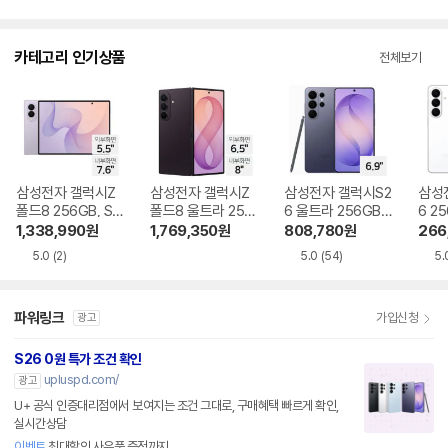
입
뷰
점
니
수
다.
카테고리 인기상품
전체보기
삼성전자 갤럭시Z
삼성전자 갤럭시Z
삼성전자 갤럭시S2
삼성
폴드8 256GB, SK
폴드8 울트라 256
6 울트라 256GB,
6 25
T 기기변경 완납
GB, SKT 기기변경
SKT 기기변경 완납
기변
1,338,990
원
1,769,350
원
808,780
원
266
완납
5.0
(2)
5.0
(54)
5.
파워링크
가입신청
광고
S26 0원 특가 조건 확인
upluspd.com/
광고
U+ 공식 인증대리점에서 보여지는 조건 그대로, 구매혜택 빠르게 확인,
실시간상담
이벤트
최대할인 사은품 증정까지