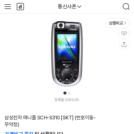
본문 바로가기
다
다나와
통신사폰
사
검
나
이
색
와
드
메
메
상품비교
인
뉴
관
심
공
유
1
2
등록월 2005.05.
삼성전자 애니콜 SCH-S310 [SKT] (번호이동-
무약정)