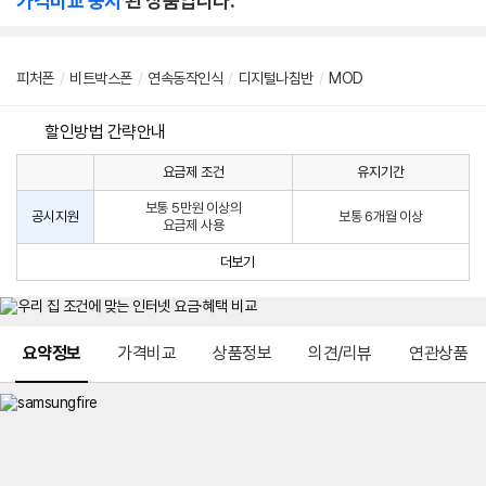
가격비교 중지
된 상품입니다.
피처폰
/
비트박스폰
/
연속동작인식
/
디지털나침반
/
MOD
할인방법 간략안내
요금제 조건
유지기간
통
통
신
보통 5만원 이상의
사
신
공시지원
보통 6개월 이상
요금제 사용
할
사
인
공
더보기
방
시
법
지
원
및
메뉴 네비게이션
선
요약정보
가격비교
상품정보
의견/리뷰
연관상품
택
약
정
주
적
용
요