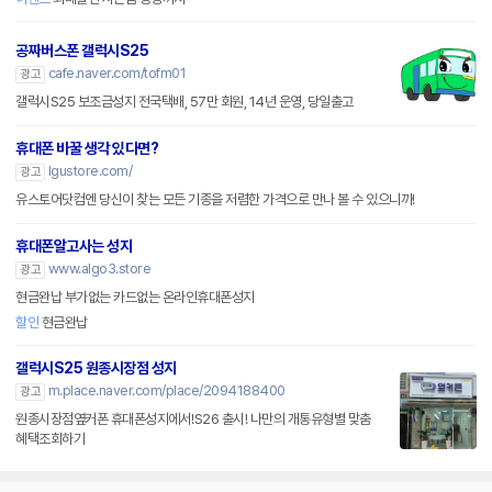
공짜버스폰 갤럭시S25
cafe.naver.com/tofm01
광고
갤럭시S25 보조금성지 전국택배, 57만 회원, 14년 운영, 당일출고
휴대폰 바꿀 생각 있다면?
lgustore.com/
광고
유스토어닷컴엔 당신이 찾는 모든 기종을 저렴한 가격으로 만나 볼 수 있으니까!
휴대폰알고사는 성지
www.algo3.store
광고
현금완납 부가없는 카드없는 온라인휴대폰성지
할인
현금완납
갤럭시S25 원종시장점 성지
m.place.naver.com/place/2094188400
광고
원종시장점옆커폰 휴대폰성지에서!S26 출시! 나만의 개통유형별 맞춤
혜택조회하기