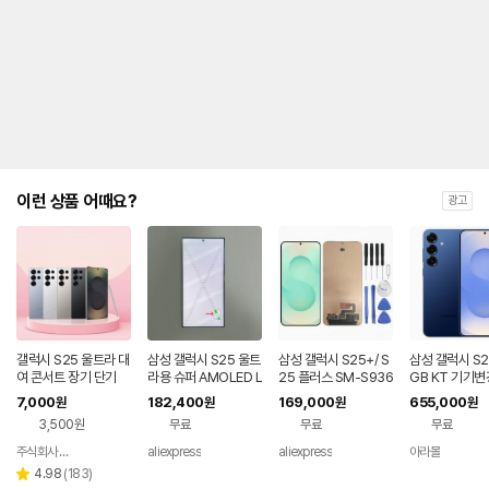
금
제
안
내
및
유
지
해
야
되
는
이런 상품 어때요?
광고
대
략
적
인
기
간
을
안
내
갤럭시 S25 울트라 대
삼성 갤럭시 S25 울트
삼성 갤럭시 S25+/ S
삼성 갤럭시 S2
를
여 콘서트 장기 단기
라용 슈퍼 AMOLED L
25 플러스 SM-S936
GB KT 기기변
CD 디스플레이 터치
U/S936B 휴대폰 액
나
7,000
182,400
169,000
655,000
원
원
원
원
스크린 디지타이저 어
세서리에 적합한 프레
타
3,500원
무료
무료
무료
셈블리 (S25U) - 불량
임 포함 오리지널 AM
내
품
OLED 스크린
는
주식회사 폰빌리지
aliexpress
aliexpress
아라몰
네이버
표
페이
리
4.98
(
183
)
별