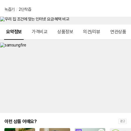
녹즙기
/
2단착즙
메뉴 네비게이션
요약정보
가격비교
상품정보
의견/리뷰
연관상품
이런 상품 어때요?
광고