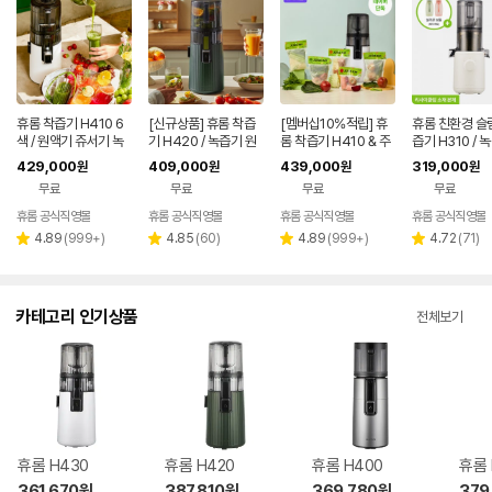
휴롬 착즙기 H410 6
[신규상품] 휴롬 착즙
[멤버십10%적립] 휴
휴롬 친환경 슬
색 / 원액기 쥬서기 녹
기 H420 / 녹즙기 원
롬 착즙기 H410 & 주
즙기 H310 / 
즙기
액기 쥬서기 엔자임주
스키트 5팩 세트 / 원액
원액기 쥬서기 
429,000
409,000
439,000
319,000
원
원
원
원
스
기 쥬서기 녹즙기
주스
무료
무료
무료
무료
휴롬 공식직영몰
휴롬 공식직영몰
휴롬 공식직영몰
휴롬 공식직영몰
리
리
리
리
4.89
(
999+
)
4.85
(
60
)
4.89
(
999+
)
4.72
(
71
)
별
별
별
별
뷰
뷰
뷰
뷰
점
점
점
점
수
수
수
수
카테고리 인기상품
전체보기
휴롬 H430
휴롬 H420
휴롬 H400
휴롬 
361,670
원
387,810
원
369,780
원
379