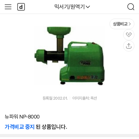
본문 바로가기
다
다나와
믹서기/원액기
사
검
나
이
색
와
드
메
메
상품비교
인
뉴
관
심
공
유
등록월 2002.01.
이미지출처: 옥션
뉴파워 NP-8000
가격비교 중지
된 상품입니다.