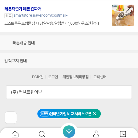
레몬착즙기 레몬 즙짜개
smartstore.naver.com/costmall-
광고
코스트몰은 쇼핑몰 성지! 당일발송! 알림받기 1,000원 무조건 할인!
빠른배송 안내
법적고지 안내
PC버전
로그인
개인정보처리방침
고객센터
(주) 커넥트웨이브
인터넷 가입 비교 서비스 오픈
NEW
닫기
이
전
페
이
지