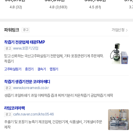
4.8
(32)
4.8
(3,683)
4.5
(61)
3.
파워링크
가입신청
광고
착즙기 전문업체 태광FMP
www.포장기.닷컴
광고
믿고 신뢰하는 국산고주파실링기 전문업체, 기타 포장관련기계 주문제작.
착즙기
고주파실링기
충진기
결속기
랩핑기
착즙기 생즙기전문 코리아메디
www.koreamedi.co.kr
광고
생즙기 과일파쇄기 과일 야채착즙 즙과 찌꺼기분리 저온착즙기 공압착즙기 제작
라임코리아팩
cafe.naver.com/khs0546
광고
추출기 및 포장기 농축기 제조업체, 건강원기계, 식품설비, 기계설비주문
제작