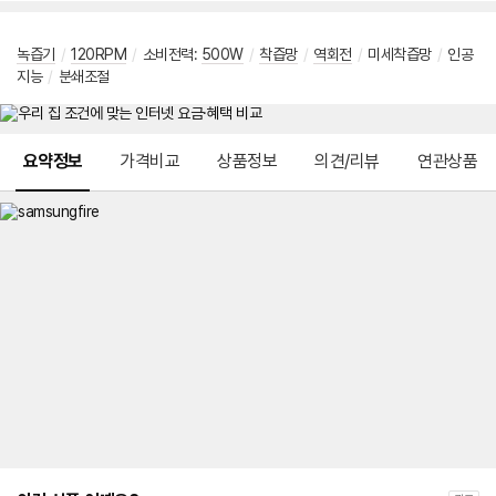
녹즙기
/
120RPM
/
소비전력
:
500W
/
착즙망
/
역회전
/
미세착즙망
/
인공
지능
/
분쇄조절
메뉴 네비게이션
요약정보
가격비교
상품정보
의견/리뷰
연관상품