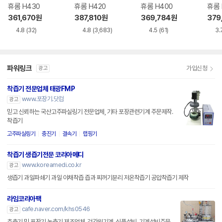
휴롬 H430
휴롬 H420
휴롬 H400
휴롬 
361,670
원
387,810
원
369,784
원
379
4.8
(32)
4.8
(3,683)
4.5
(61)
3.
파워링크
가입신청
광고
착즙기 전문업체 태광FMP
www.포장기.닷컴
광고
믿고 신뢰하는 국산고주파실링기 전문업체, 기타 포장관련기계 주문제작.
착즙기
고주파실링기
충진기
결속기
랩핑기
착즙기 생즙기전문 코리아메디
www.koreamedi.co.kr
광고
생즙기 과일파쇄기 과일 야채착즙 즙과 찌꺼기분리 저온착즙기 공압착즙기 제작
라임코리아팩
cafe.naver.com/khs0546
광고
추출기 및 포장기 농축기 제조업체, 건강원기계, 식품설비, 기계설비주문