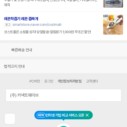
제작
레몬착즙기 레몬 즙짜개
smartstore.naver.com/costmall-
광고
코스트몰은 쇼핑몰 성지! 당일발송! 알림받기 1,000원 무조건 할인!
빠른배송 안내
법적고지 안내
PC버전
로그인
개인정보처리방침
고객센터
(주) 커넥트웨이브
인터넷 가입 비교 서비스 오픈
NEW
닫기
이
전