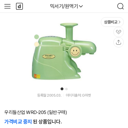
본문 바로가기
다
다나와
믹서기/원액기
사
검
나
이
색
와
드
메
메
상품비교
인
뉴
관
심
공
유
1
2
등록월 2005.03.
이미지출처: G마켓
우리들산업 WRD-205 (일반구매)
가격비교 중지
된 상품입니다.