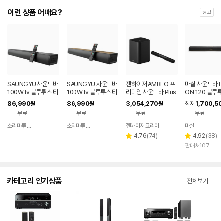
이런 상품 어때요?
광고
SAUNGYU 사운드바
SAUNGYU 사운드바
젠하이저 AMBEO 프
마샬 사운드바 
100W tv 블루투스 티
100W tv 블루투스 티
리미엄 사운드바 Plus
ON 120 블루
비 스피커 홈시어터 A
비 거실 스피커 홈시어
+ 서브 우퍼
86,990
86,990
3,054,270
1,700,5
원
원
원
최저
RC 옵티컬 USB
터 ARC 옵티컬
무료
무료
무료
무료
소리마루 유한회사
소리마루 유한회사
젠하이저 코리아
마샬
네이버
네이버
페이
페이
리
리
4.76
(
74
)
4.92
(
38
)
별
별
뷰
뷰
판매처107
점
점
수
수
카테고리 인기상품
전체보기