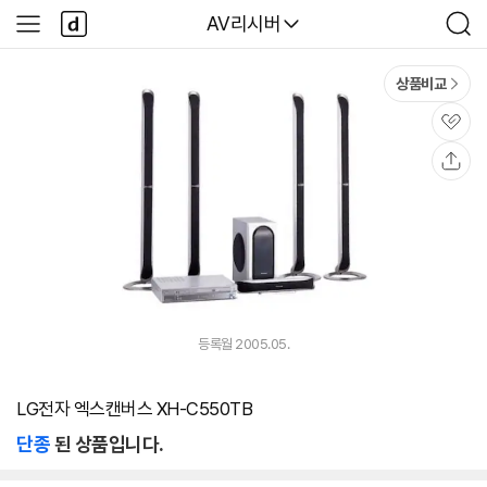
본문 바로가기
다
다나와
AV리시버
사
검
나
이
색
와
드
메
메
상품비교
인
뉴
관
심
공
유
등록월 2005.05.
LG전자 엑스캔버스 XH-C550TB
단종
된 상품입니다.