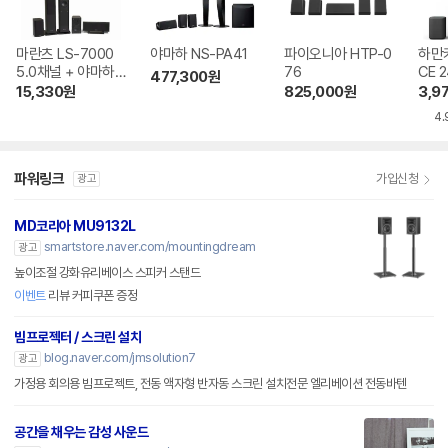
마란츠 LS-7000
야마하 NS-PA41
파이오니아 HTP-0
하만카
5.0채널 + 야마하
76
CE 
477,300
원
AV리시버
15,330
원
825,000
원
3,9
4.
파워링크
가입신청
광고
MD코리아 MU9132L
smartstore.naver.com/mountingdream
광고
높이조절 강화유리베이스 스피커 스탠드
이벤트
리뷰 커피쿠폰 증정
빔프로젝터 / 스크린 설치
blog.naver.com/jmsolution7
광고
가정용 회의용 빔프로젝트, 전동 액자형 반자동 스크린 설치전문 엘리베이션 전동바텐
공간을 채우는 감성 사운드