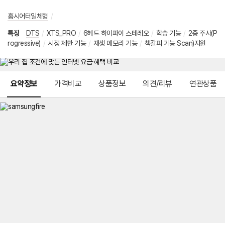
홈시어터일체형
/
특징
DTS
/
XTS_PRO
/
6헤드 하이파이 스테레오
/
학습 기능
/
2중 주사(P
rogressive)
/
시청 제한 기능
/
재생 메모리 기능
/
책갈피 기능 Scan)지원
메뉴 네비게이션
요약정보
가격비교
상품정보
의견/리뷰
연관상품