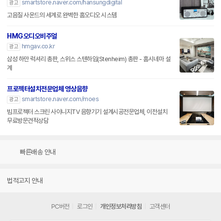
smartstore.naver.com/hansungdigital
광고
고음질 사운드의 세계로 완벽한 홈오디오 시스템
HMG오디오비주얼
hmgav.co.kr
광고
삼성 하만 럭셔리 총판, 스위스 스텐하임(Stenheim) 총판 - 홈시네마 설
계
프로젝터설치전문업체 영상음향
smartstore.naver.com/moes
광고
빔프로젝터 스크린 사이니지TV 음향기기 설계시공전문업체, 이전설치
무료방문견적상담
빠른배송 안내
법적고지 안내
PC버전
로그인
개인정보처리방침
고객센터