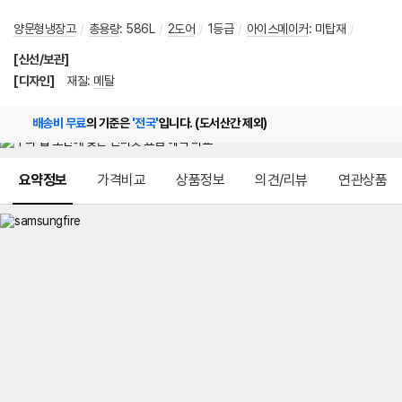
양문형냉장고
/
총용량
:
586L
/
2도어
/
1등급
/
아이스메이커
:
미탑재
/
[신선/보관]
[디자인]
재질
:
메탈
배송비 무료
의 기준은
'전국'
입니다. (도서산간 제외)
메뉴 네비게이션
요약정보
가격비교
상품정보
의견/리뷰
연관상품