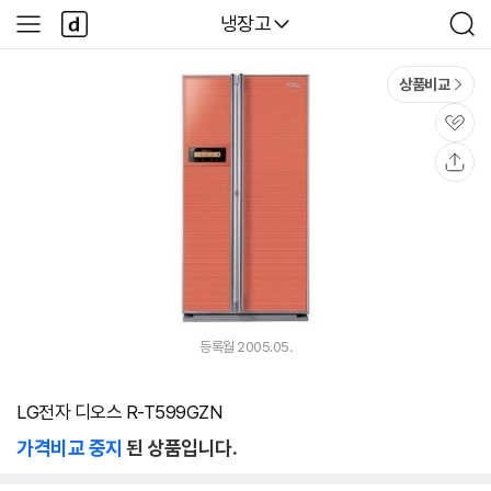
본문 바로가기
다
다나와
냉장고
사
검
나
이
색
와
드
메
메
상품비교
인
뉴
관
심
공
유
등록월 2005.05.
LG전자 디오스 R-T599GZN
가격비교 중지
된 상품입니다.