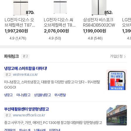
LG전자 디오스 오
LG전자 디오스 AI
삼성전자 비스포크
LG전
브제컬렉션 T873
오브제컬렉션 T87
RS84DB5002CW
오브
MEE111
6MQQ1H1
6ME
1,997,260
원
2,076,000
원
1,199,000
원
1,3
4.9
(1,476)
4.9
(50)
4.8
(546)
4.
파워링크
가입신청
광고
냉장고에 스마트함을 더하다!
wishrental.co.kr
광고
미니냉장고, 스마트냉장고, 대용량 등 다양한 냉장고 다 있다 - 위시렌탈
GOGO!
냉장고
미니냉장고
상업용냉장고
위시렌탈
부산재활용센터 양문형냉장고
www.reoffice9.co.kr
광고
중고 사무가구, 가전, 에어컨, PC 1300평 창고형 대형매장 양문형냉장고
견적문의
회사소개
납품사례
지점안내