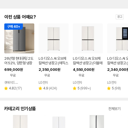
이런 상품 어때요?
광고
구매 40+
26년형 현대큐밍 2도
LG 디오스 AI 오브제
LG 디오스 AI 오브제
LG 디오스 AI
어 521L 양문형 냉장
컬렉션 냉장고 (매직스
컬렉션 냉장고 (더블매
컬렉션 냉장고 
고 실버 가정용 사무실
페이스) T876MEE1
직스페이스) M876G
매직스페이스) 
699,000
2,350,000
4,550,000
2,340,000
원
원
원
QRSE52TSS3Y
H1
BB231
MEE412
무료
무료
무료
무료
큐에이드 스토어
LG전자
LG전자
LG전자
네이버
페이
리
리
리
리
4.82
(
17
)
4.9
(
424
)
5
(
999+
)
5
(
98
)
별
별
별
별
뷰
뷰
뷰
뷰
점
점
점
점
수
수
수
수
카테고리 인기상품
전체보기