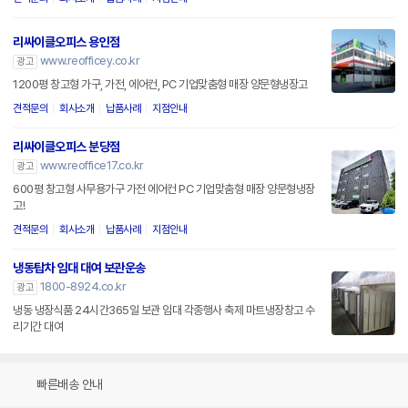
리싸이클오피스 용인점
www.reofficey.co.kr
광고
1200평 창고형 가구, 가전, 에어컨, PC 기업맞춤형 매장 양문형냉장고
견적문의
회사소개
납품사례
지점안내
리싸이클오피스 분당점
www.reoffice17.co.kr
광고
600평 창고형 사무용가구 가전 에어컨 PC 기업맞춤형 매장 양문형냉장
고!
견적문의
회사소개
납품사례
지점안내
냉동탑차 임대 대여 보관운송
1800-8924.co.kr
광고
냉동 냉장식품 24시간365일 보관 임대 각종행사 축제 마트냉장창고 수
리기간 대여
빠른배송 안내