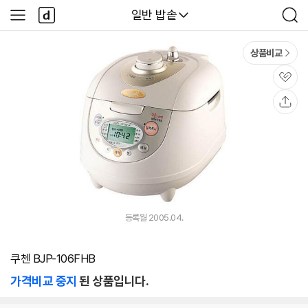
본문 바로가기
다
다나와
일반 밥솥
사
검
나
이
색
와
드
메
메
상품비교
인
뉴
관
심
공
유
등록월 2005.04.
쿠첸 BJP-106FHB
가격비교 중지
된 상품입니다.