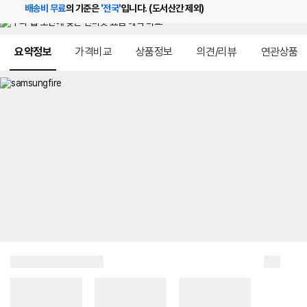
배송비 무료
의 기준은
'전국'
입니다. (도서산간 제외)
메뉴 네비게이션
요약정보
가격비교
상품정보
의견/리뷰
연관상품