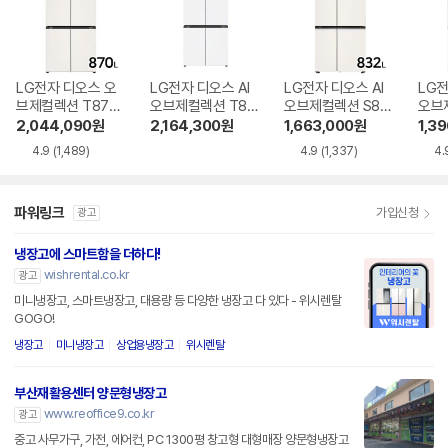
LG전자 디오스 오
LG전자 디오스 AI
LG전자 디오스 AI
LG전
브제컬렉션 T873
오브제컬렉션 T87
오브제컬렉션 S83
오브
MEE111
6MQQ1H1
4MEE111
6MR
2,044,090
원
2,164,300
원
1,663,000
원
1,3
4.9
(1,489)
4.9
(1,337)
4.
파워링크
가입신청
광고
냉장고에 스마트함을 더하다!
wishrental.co.kr
광고
미니냉장고, 스마트냉장고, 대용량 등 다양한 냉장고 다 있다 - 위시렌탈
GOGO!
냉장고
미니냉장고
상업용냉장고
위시렌탈
부산재활용센터 양문형냉장고
www.reoffice9.co.kr
광고
중고 사무가구, 가전, 에어컨, PC 1300평 창고형 대형매장 양문형냉장고