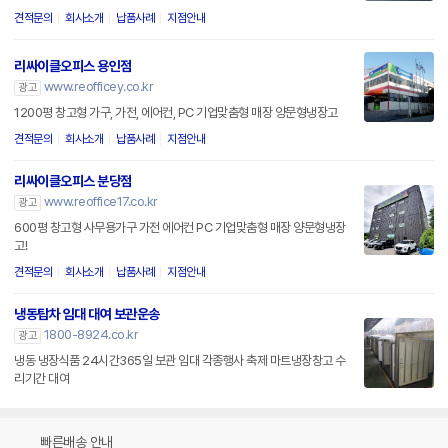
견적문의
회사소개
납품사례
지점안내
리싸이클오피스 용인점
www.reofficey.co.kr
광고
1200평 창고형 가구, 가전, 에어컨, PC 기업맞춤형 매장 양문형냉장고
견적문의
회사소개
납품사례
지점안내
리싸이클오피스 분당점
www.reoffice17.co.kr
광고
600평 창고형 사무용가구 가전 에어컨 PC 기업맞춤형 매장 양문형냉장
고!
견적문의
회사소개
납품사례
지점안내
냉동탑차 임대 대여 보관운송
1800-8924.co.kr
광고
냉동 냉장식품 24시간365일 보관 임대 각종행사 축제 마트냉장창고 수
리기간 대여
빠른배송 안내