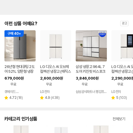
이런 상품 어때요?
광고
구매 40+
26년형 현대큐밍 2도
LG 디오스 AI 오브제
삼성 냉장고 964L 7
LG 디오스 AI
어 521L 양문형 냉장
컬렉션 냉장고 (매직스
도어 키친핏 비스포크
컬렉션 냉장고 
고 실버 가정용 사무실
페이스) T876MEE1
빌트인 비스코프 900
매직스페이스) 
679,000
2,600,000
3,846,000
2,290,000
원
원
원
QRSE52TSS3Y
H1
리터
MEE412
무료
무료
무료
무료
큐에이드 스토어
LG전자
삼성공식파트너 평강프라자
LG전자
네이버
페이
리
리
리
4.72
(
18
)
4.9
(
438
)
5
(
103
)
별
별
별
뷰
뷰
뷰
점
점
점
수
수
수
카테고리 인기상품
전체보기