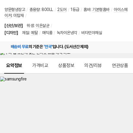
양문형냉장고
/
총용량
:
800LL
/
2도어
/
1등급
/
홈바
:
기본형홈바
/
아이스메
이커
:
미탑재
/
[신선/보관]
위생
:
이온살균
/
[디자인]
재질
:
메탈
/
매직룸
/
녹차이온냉각
/
비타민야채실
배송비 무료
의 기준은
'전국'
입니다. (도서산간 제외)
메뉴 네비게이션
요약정보
가격비교
상품정보
의견/리뷰
연관상품