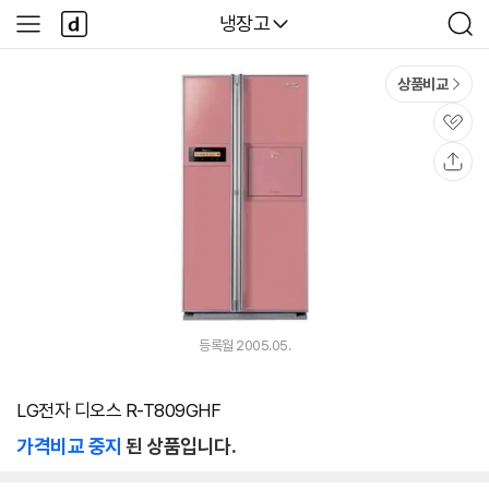
본문 바로가기
다
다나와
냉장고
사
검
나
이
색
와
드
메
메
상품비교
인
뉴
관
심
공
유
등록월 2005.05.
LG전자 디오스 R-T809GHF
가격비교 중지
된 상품입니다.