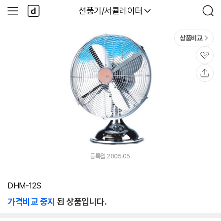
본문 바로가기
다
다나와
선풍기/서큘레이터
사
검
나
이
색
와
드
메
메
상품비교
인
뉴
관
심
공
유
등록월 2005.05.
DHM-12S
가격비교 중지
된 상품입니다.