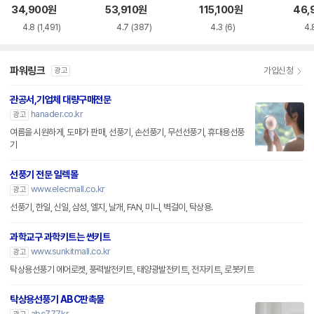
KR
34,900
원
53,910
원
115,100
원
46,
4.8
(1,491)
4.7
(387)
4.3
(6)
4.
파워링크
가입신청
광고
관공서,기업체 대량구매전문
hanader.co.kr
광고
여름을 시원하게, 도매가 판매, 선풍기, 손선풍기, 무선선풍기, 휴대용선풍
기
선풍기 전문 일렉몰
www.elecmall.co.kr
광고
선풍기, 한일, 신일, 삼성, 엘지, 날개, FAN, 미니, 벽걸이, 탁상용.
과학교구 과학키트는 썬키트
www.sunkitmall.co.kr
광고
탁상용선풍기 에어로켓, 풍력발전키트, 태양광발전키트, 전자키트, 로봇키트
탁상용선풍기 ABC판촉물
abc777.kr