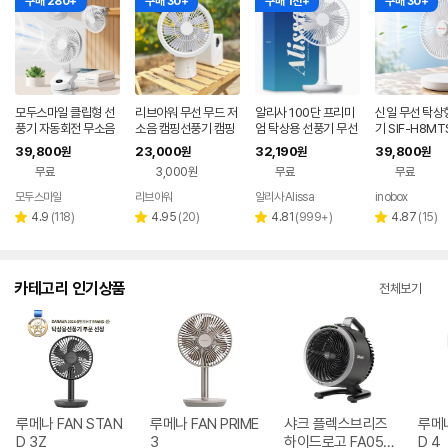
구매 280+
구매 30+
구매 1천+
구매 30+
모두스마일 클립형 선
리브아워 무선 무드 저
알리사 100단 프리미
신일 무선 탁상
풍기 자동회전 무소음
소음 캠핑선풍기 캠핑
엄 탁상용 선풍기 무선
기 SIF-H8MT
집게형 책상용
써큘레이터
무소음 책상 사무실 데
LDC 20cm 
39,800
23,000
32,190
39,800
원
원
원
원
스크 캠핑 소형 USB
이식 휴대용 캠
무료
3,000원
무료
무료
모두스마일
리브아워
알리사 Alissa
inobox
네이버
네이
페이
페이
리
리
리
리
4.9
(
118
)
4.95
(
20
)
4.81
(
999+
)
4.87
(
15
)
별
별
별
별
뷰
뷰
뷰
뷰
점
점
점
점
수
수
수
수
카테고리 인기상품
전체보기
루메나 FAN STAN
루메나 FAN PRIME
샤크 플렉스브리즈
루메나
D 3Z
3
하이드로고 FA050
D 4