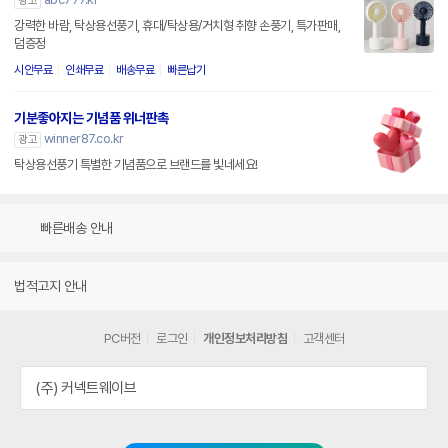
광고
강력한 바람, 탁상용선풍기, 휴대/탁상용/거치형 취향 손풍기, 특가판매,
덤증정
시안무료
인쇄무료
배송무료
빠른납기
기분좋아지는 기념품 위너판촉
winner87.co.kr
광고
탁상용선풍기 특별한 기념품으로 브랜드를 빛네세요!
빠른배송 안내
법적고지 안내
PC버전
로그인
개인정보처리방침
고객센터
(주) 커넥트웨이브