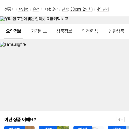
선풍기
/
탁상형
/
유선
/
바람: 3단
/
날개
:
30cm(12인치)
/
4엽날개
메뉴 네비게이션
요약정보
가격비교
상품정보
의견/리뷰
연관상품
이런 상품 어때요?
광고