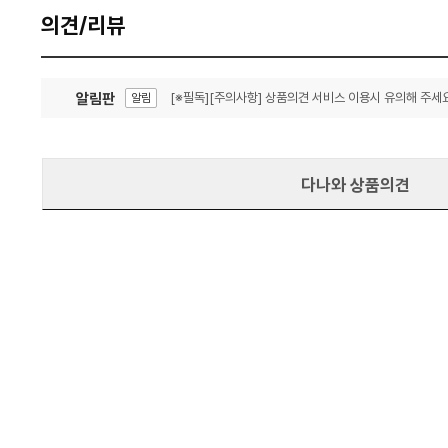
의견/리뷰
알림판
[※필독][주의사항] 상품의견 서비스 이용시 유의해 주세요
알림
잦은 오류, PC속도 잡자! PC안정화 위해 이건 꼭!
알림
다나와 상품의견