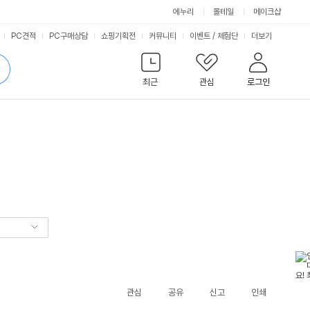
에누리
몰테일
메이크샵
서
PC견적
PC구매상담
쇼핑기획전
커뮤니티
이벤트
/
체험단
더보기
비
검
색
최근
관심
로그인
스
관심
공유
신고
인쇄