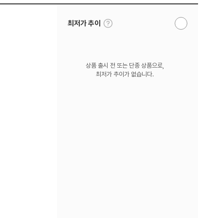
툴
최저가 추이
알
팁
림
보
받
기
기
상품 출시 전 또는 단종 상품으로,
최저가 추이가 없습니다.