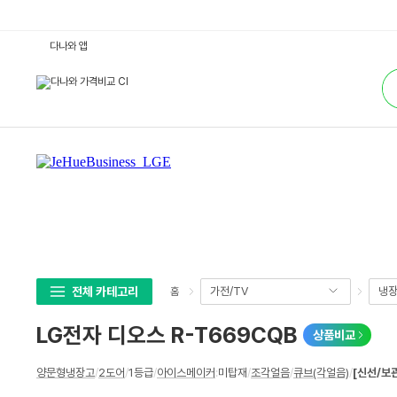
L
다나와 앱
G
전
통
자
합
디
검
오
색
스
R
-
T
6
6
9
C
Q
B
:
다
나
와
가
전체 카테고리
가전/TV
냉장
홈
격
비
교
LG전자 디오스 R-T669CQB
상품비교
상
양문형냉장고
/
2도어
/
1등급
/
아이스메이커
:
미탑재
/
조각얼음
/
큐브(각얼음)
/
[신선/보
세
스