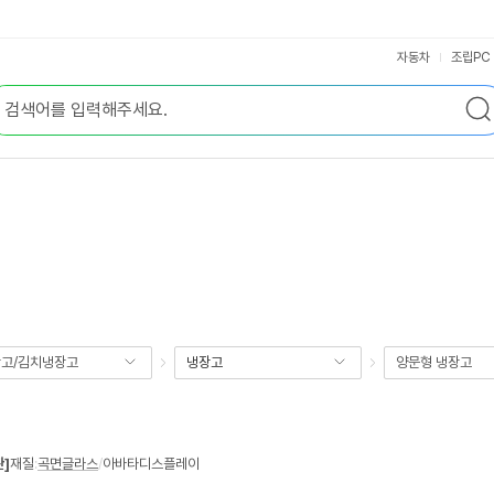
자동차
조립PC
고/김치냉장고
냉장고
양문형 냉장고
관]
재질
:
곡면글라스
/
아바타디스플레이