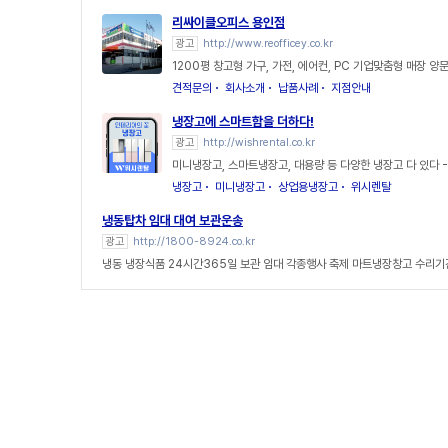
리싸이클오피스 용인점
광고
http://www.reofficey.co.kr
1200평 창고형 가구, 가전, 에어컨, PC 기업맞춤형 매장 
견적문의
회사소개
납품사례
지점안내
냉장고에 스마트함을 더하다!
광고
http://wishrental.co.kr
미니냉장고, 스마트냉장고, 대용량 등 다양한 냉장고 다 있다 
냉장고
미니냉장고
상업용냉장고
위시렌탈
냉동탑차 임대 대여 보관운송
광고
http://1800-8924.co.kr
냉동 냉장식품 24시간365일 보관 임대 각종행사 축제 마트냉장창고 수리기