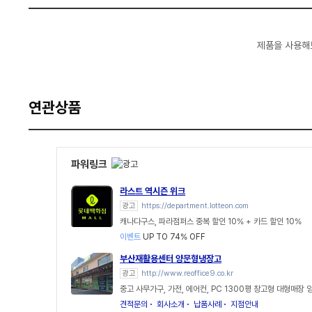
제품을 사용해
연관상품
파워링크
라스트 역시즌 위크
광고
https://department.lotteon.com
캐나다구스, 파라점퍼스 중복 할인 10% + 카드 할인 10%
이벤트
UP TO 74% OFF
부산재활용센터 양문형냉장고
광고
http://www.reoffice9.co.kr
중고 사무가구, 가전, 에어컨, PC 1300평 창고형 대형매장
견적문의
회사소개
납품사례
지점안내