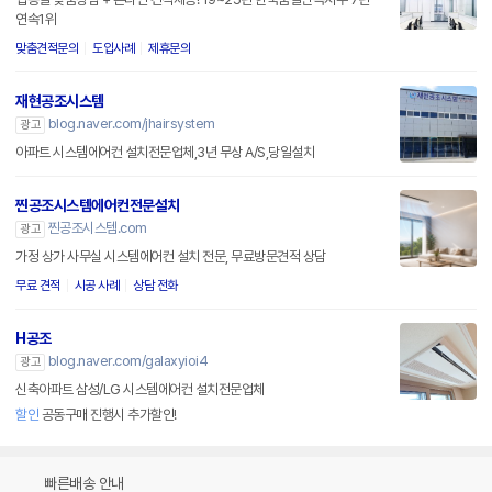
연속1위
맞춤견적문의
도입사례
제휴문의
재현공조시스템
blog.naver.com/jhairsystem
광고
아파트 시스템에어컨 설치전문업체,3년 무상 A/S,당일설치
찐공조시스템에어컨전문설치
찐공조시스템.com
광고
가정 상가 사무실 시스템에어컨 설치 전문, 무료방문견적 상담
무료 견적
시공 사례
상담 전화
H공조
blog.naver.com/galaxyioi4
광고
신축아파트 삼성/LG 시스템에어컨 설치전문업체
할인
공동구매 진행시 추가할인!
빠른배송 안내