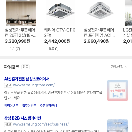
삼성전자 무풍에어
캐리어 CTV-Q110
삼성전자 무풍에어
LG전
컨 26평 2실(18+8
2FX
컨 프리미엄 AC14
4실 
평) 다배관
5BS4PHH7SY
V
3,328,990
원
2,442,000
원
2,668,490
원
2,0
4.4
(7)
5.0
(1)
파워링크
가입신청
광고
AI신혼가전은 삼성스토어에서
www.samsungstore.com/
광고
예비부부를 위한 특별혜택! 삼성 AI신혼가전으로 여유러운 신혼라이프를
만나보세요!
웨딩이벤트
입주이벤트
오픈매장안내
삼성 B2B 시스템에어컨
www.samsung.com/sec/business/
광고
업종별 맞춤상담 + 온라인 견적제공! 19~25년 한국품질만족지수 7년