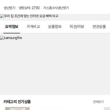
냉난방기
/
냉방능력:
2790
/
가스흡수식냉난방기
메뉴 네비게이션
요약정보
가격비교
상품정보
의견/리뷰
연관상품
카테고리 인기상품
전체보기