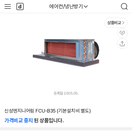
본문 바로가기
다
다나와
에어컨/냉난방기
사
검
나
이
색
와
드
메
메
상품비교
인
뉴
관
심
공
유
등록월 2005.05.
신성엔지니어링 FCU-B35 (기본설치비 별도)
가격비교 중지
된 상품입니다.