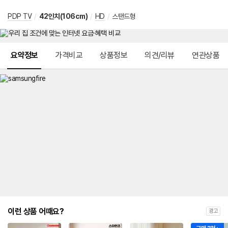
PDP TV
/
42인치(106cm)
/
HD
/
스탠드형
메뉴 네비게이션
요약정보
가격비교
상품정보
의견/리뷰
연관상품
이런 상품 어때요?
광고