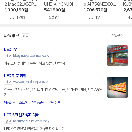
2 Max 32LX6BPG
UHD AI 43NU810
o AI 75QNED80B
KU8
A
BENA
EA
R
1,300,190
원
541,900
원
1,706,570
원
2,6
5.0
(1,783)
5.0
(14)
5.0
(151)
4.
파워링크
가입신청
광고
LEDTV
blog.naver.com/ewow
광고
키워드:대전에서 TV수리 하고 있는 전문업체
LED 전문 카멜
www.camelcorp.co.kr
광고
전문가 실시간 견적, 1:1 프리미엄컨설팅 제공, 합리적인 비용, 빠른 A/S까
지
납품실적
스토어
신제품출시
견적문의
LED스크린 하루미디어
harumedia.imweb.me/
광고
LED스크린렌탈 전문업체 하루미디어입니다.