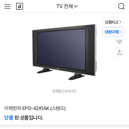
본문 바로가기
다
다나와
TV 전체
사
검
나
이
색
와
드
메
메
상품비교
인
뉴
대량구매
관
심
공
유
등록월 2005.03.
이레전자 EPD-42X1AK (스탠드)
단종
된 상품입니다.