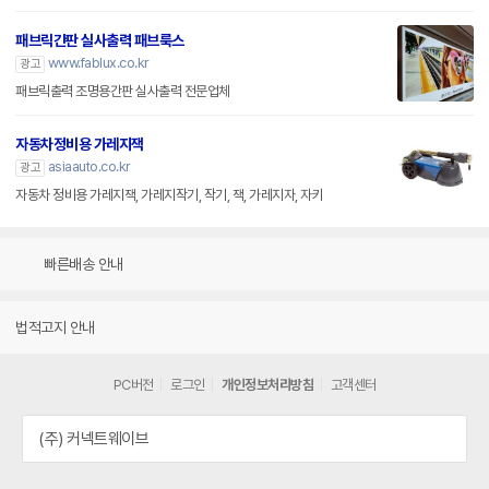
패브릭간판 실사출력 패브룩스
www.fablux.co.kr
광고
패브릭출력 조명용간판 실사출력 전문업체
자동차정비용 가레지잭
asiaauto.co.kr
광고
자동차 정비용 가레지잭, 가레지작기, 작기, 잭, 가레지자, 자키
빠른배송 안내
법적고지 안내
PC버전
로그인
개인정보처리방침
고객센터
(주) 커넥트웨이브