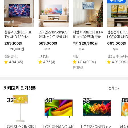
구매 3천+
창홍 43인치 스마트
스타인즈 165cm(65
더함 화이트 스마트TV
삼성전자 LH55
TV UHD 120Hz
인치) 스마트 구글 UH
81cm(32인치) 구글
LGFXKR UHD
D TV KKZ6500SU
5.0 QLED 이동식TV
마트 비즈니스 T
289,100
569,000
326,900
669,000
원
원
최저
원
원
H 중소기업 1등급
8.7cm(55인치
20,000원
무료
무료
무료
드
창홍 공식스토어
스타인즈
더함
삼성공식파트너 
네이버
네이버
페이
페이
리
리
리
리
4.84
(
45
)
4.75
(
4
)
4.84
(
999+
)
4.91
(
999
별
별
별
별
뷰
뷰
뷰
뷰
판매처2
점
점
점
점
수
수
수
수
카테고리 인기상품
전체보기
LG전자 스탠바이미
LG전자 NANO 4K
LG전자 QNED ev
삼성전