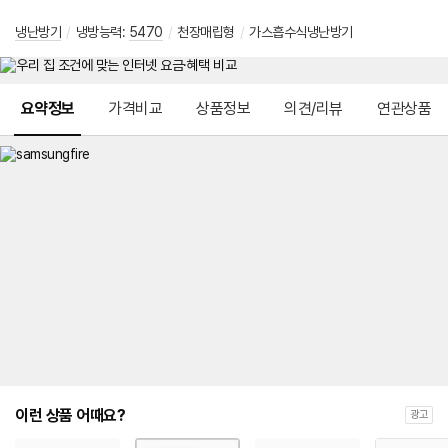
냉난방기
/
냉방능력:
5470
/
천장매립형
/
가스흡수식냉난방기
메뉴 네비게이션
요약정보
가격비교
상품정보
의견/리뷰
연관상품
이런 상품 어때요?
광고