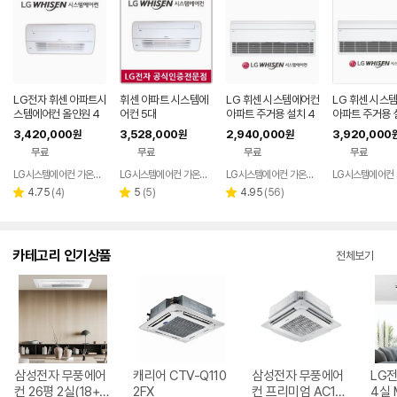
LG전자 휘센 아파트시
휘센 아파트 시스템에
LG 휘센 시스템에어컨
LG 휘센 시스
스템에어컨 올인원 4
어컨 5대
아파트 주거용 설치 4
아파트 주거용 
대
대 공실 (설치비 별도)
대 공실 (설치비
3,420,000
3,528,000
2,940,000
3,920,000
원
원
원
무료
무료
무료
무료
LG시스템에어컨 가온공조
LG시스템에어컨 가온공조
LG시스템에어컨 가온공조
리
리
리
4.75
(
4
)
5
(
5
)
4.95
(
56
)
별
별
별
뷰
뷰
뷰
점
점
점
수
수
수
카테고리 인기상품
전체보기
삼성전자 무풍에어
캐리어 CTV-Q110
삼성전자 무풍에어
LG전
컨 26평 2실(18+8
2FX
컨 프리미엄 AC14
4실 