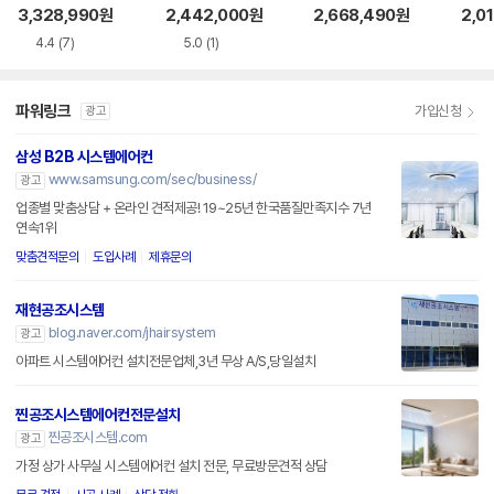
평) 다배관
5BS4PHH7SY
V
3,328,990
원
2,442,000
원
2,668,490
원
2,0
4.4
(7)
5.0
(1)
파워링크
가입신청
광고
삼성 B2B 시스템에어컨
www.samsung.com/sec/business/
광고
업종별 맞춤상담 + 온라인 견적제공! 19~25년 한국품질만족지수 7년
연속1위
맞춤견적문의
도입사례
제휴문의
재현공조시스템
blog.naver.com/jhairsystem
광고
아파트 시스템에어컨 설치전문업체,3년 무상 A/S,당일설치
찐공조시스템에어컨전문설치
찐공조시스템.com
광고
가정 상가 사무실 시스템에어컨 설치 전문, 무료방문견적 상담