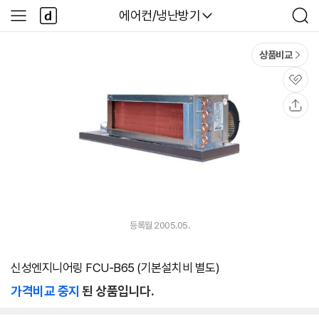
본문 바로가기
다
다나와
에어컨/냉난방기
사
검
나
이
색
와
드
메
메
상품비교
인
뉴
관
심
공
유
등록월 2005.05.
신성엔지니어링 FCU-B65 (기본설치비 별도)
가격비교 중지
된 상품입니다.