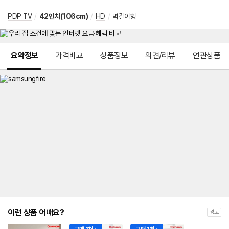
PDP TV
/
42인치(106cm)
/
HD
/
벽걸이형
메뉴 네비게이션
요약정보
가격비교
상품정보
의견/리뷰
연관상품
이런 상품 어때요?
광고