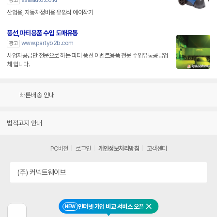
광고
산업용, 자동차정비용 유압식 에어작기
풍선,파티용품 수입 도매유통
www.partyb2b.com
광고
사업자공급만 전문으로 하는 파티 풍선 이벤트용품 전문 수입유통공급업
체 입니다.
빠른배송 안내
법적고지 안내
PC버전
로그인
개인정보처리방침
고객센터
(주) 커넥트웨이브
인터넷 가입 비교 서비스 오픈
NEW
닫기
이