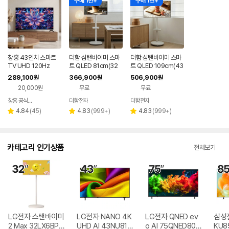
구매 1천+
구매 1천+
창홍 43인치 스마트
더함 삼탠바이미 스마
더함 삼탠바이미 스마
TV UHD 120Hz
트 QLED 81cm(32
트 QLED 109cm(43
인치), 라이트, 이동식
인치), 라이트, 이동식
289,100
366,900
506,900
원
원
원
스탠드
스탠드
20,000원
무료
무료
창홍 공식스토어
더함전자
더함전자
네이버
페이
리
리
리
4.84
(
45
)
4.83
(
999+
)
4.83
(
999+
)
별
별
별
뷰
뷰
뷰
점
점
점
수
수
수
카테고리 인기상품
전체보기
LG전자 스탠바이미
LG전자 NANO 4K
LG전자 QNED ev
삼성전
2 Max 32LX6BPG
UHD AI 43NU810
o AI 75QNED80B
KU8