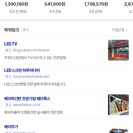
A
BENA
EA
R
1,300,160
원
541,900
원
1,706,570
원
2,6
5.0
(1,783)
5.0
(14)
5.0
(151)
4.
파워링크
가입신청
광고
LEDTV
blog.naver.com/ewow
광고
키워드:대전에서 TV수리 하고 있는 전문업체
LED스크린 하루미디어
harumedia.imweb.me/
광고
LED스크린렌탈 전문업체 하루미디어입니다.
패브릭간판 전문기업 패브룩스
www.fablux.co.kr
광고
패브릭출력 조명용간판 실사출력 전문업체
에어작기
asiaauto.co.kr