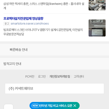
삼성 하만 럭셔리 총판, 스위스 스텐하임(Stenheim) 총판 - 홈시네마 설
계
프로젝터설치전문업체 영상음향
smartstore.naver.com/moes
광고
빔프로젝터 스크린 사이니지TV 음향기기 설계시공전문업체, 이전설치
무료방문견적상담
빠른배송 안내
법적고지 안내
PC버전
로그인
개인정보처리방침
고객센터
(주) 커넥트웨이브
인터넷 가입 비교 서비스 오픈
NEW
닫기