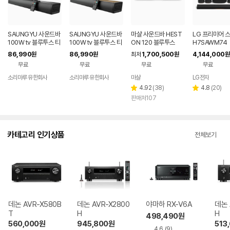
SAUNGYU 사운드바
SAUNGYU 사운드바
마샬 사운드바 HEST
LG 프리미어 
100W tv 블루투스 티
100W tv 블루투스 티
ON 120 블루투스
H7SAWM74
비 스피커 홈시어터 A
비 거실 스피커 홈시어
86,990
86,990
1,700,500
4,144,000
원
원
최저
원
원
RC 옵티컬 USB
터 ARC 옵티컬
무료
무료
무료
무료
소리마루 유한회사
소리마루 유한회사
마샬
LG전자
리
리
4.92
(
38
)
4.8
(
20
)
별
별
뷰
뷰
판매처107
점
점
수
수
카테고리 인기상품
전체보기
데논 AVR-X580B
데논 AVR-X2800
야마하 RX-V6A
데논 
T
H
H
498,490
원
560,000
원
945,800
원
513
4.6
(9)