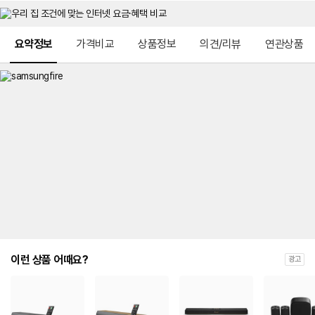
메뉴 네비게이션
요약정보
가격비교
상품정보
의견/리뷰
연관상품
이런 상품 어때요?
광고