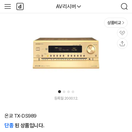
본문 바로가기
다
다나와
AV리시버
사
검
나
이
색
와
드
메
메
상품비교
인
뉴
관
심
공
유
1
2
3
4
등록월 2000.12.
온쿄 TX-DS989
단종
된 상품입니다.