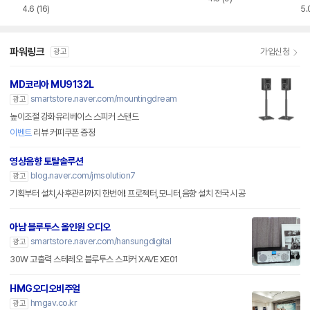
4.6
(16)
5.
파워링크
가입신청
광고
MD코리아 MU9132L
smartstore.naver.com/mountingdream
광고
높이조절 강화유리베이스 스피커 스탠드
이벤트
리뷰 커피쿠폰 증정
영상음향 토탈솔루션
blog.naver.com/jmsolution7
광고
기획부터 설치,사후관리까지 한번에! 프로젝터,모니터,음향 설치 전국 시공
아남 블루투스 올인원 오디오
smartstore.naver.com/hansungdigital
광고
30W 고출력 스테레오 블루투스 스피커 XAVE XE01
HMG오디오비주얼
hmgav.co.kr
광고