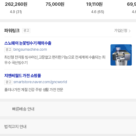
H
WB8
262,260
원
75,000
원
19,110
원
69,
4.9
(31)
4.6
(65)
4.
파워링크
가입신청
광고
스노웨이 눈꽃빙수기 해외수출
bingsumachine.com
광고
최신형 전자동 빙수머신,고장없고 편리한기능으로 전세계에 수출되는 최
우수 국산빙수기
지앤씨월드 가전 쇼핑몰
smartstore.naver.com/gncworld
광고
폴리나가전 계절 건강 주방 생활 가전 전문
빠른배송 안내
법적고지 안내