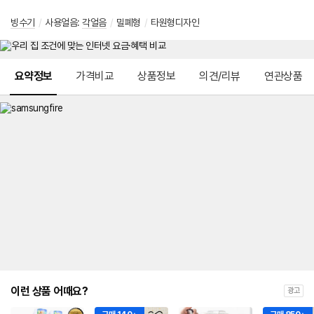
빙수기
/
사용얼음:
각얼음
/
밀폐형
/
타원형디자인
메뉴 네비게이션
요약정보
가격비교
상품정보
의견/리뷰
연관상품
이런 상품 어때요?
광고