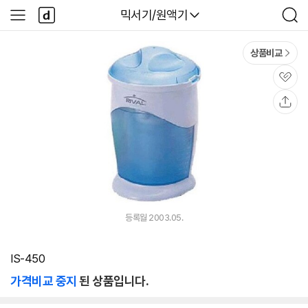
본문 바로가기
다
다나와
믹서기/원액기
사
검
나
이
색
와
드
메
메
상품비교
인
뉴
관
심
공
유
등록월 2003.05.
IS-450
가격비교 중지
된 상품입니다.