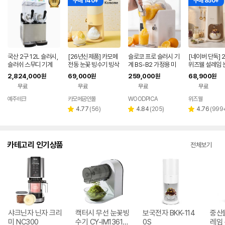
구매 140+
구매 850+
국산 2구 12L 슬러시,
[26년신제품] 카모메
슬로코 프로 슬러시 기
[네이버 단독] 
슬러쉬 스무디 기계
전동 눈꽃 빙수기 빙삭
계 BS-B2 가정용 미
위즈웰 설레임 
기 KAM-SF27B
니 슬러시 메이커 아이
수기 팥빙수 기
2,824,000
69,000
259,000
68,900
원
원
원
원
스크림 쉐이크 머신
기 제빙기 우유
무료
무료
무료
무료
예주테크
카모메공인몰
WOODPICA
위즈웰
네이버
네이버
네이버
페이
페이
페이
리
리
리
4.77
(
56
)
4.84
(
205
)
4.76
(
999
별
별
별
뷰
뷰
뷰
점
점
점
수
수
수
카테고리 인기상품
전체보기
샤크닌자 닌자 크리
캑터시 무선 눈꽃빙
보국전자 BKK-114
중산
미 NC300
수기 CY-IM1361W
0S
레임