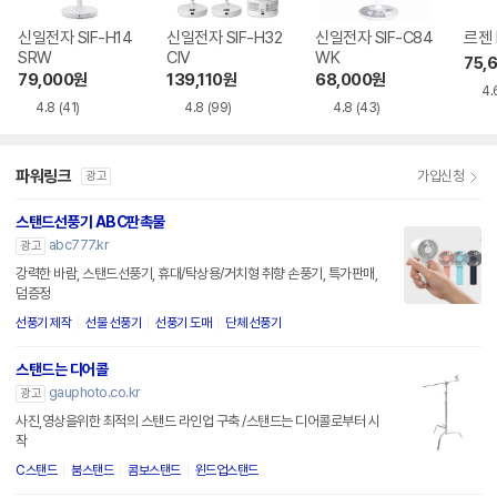
신일전자 SIF-H14
신일전자 SIF-H32
신일전자 SIF-C84
르젠 
SRW
CIV
WK
75,
79,000
원
139,110
원
68,000
원
4.
4.8
(41)
4.8
(99)
4.8
(43)
파워링크
가입신청
광고
스탠드선풍기 ABC판촉물
abc777.kr
광고
강력한 바람, 스탠드선풍기, 휴대/탁상용/거치형 취향 손풍기, 특가판매,
덤증정
선풍기 제작
선물 선풍기
선풍기 도매
단체 선풍기
스탠드는 디어콜
gauphoto.co.kr
광고
사진,영상을위한 최적의 스탠드 라인업 구축 /스탠드는 디어콜로부터 시
작
C스탠드
붐스탠드
콤보스탠드
윈드업스탠드