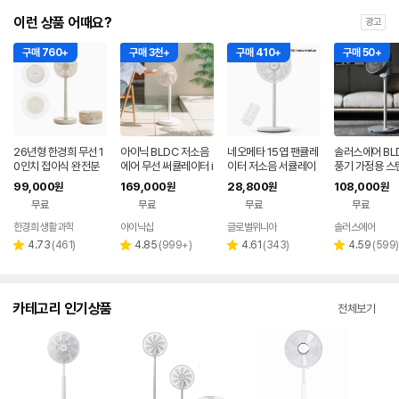
이런 상품 어때요?
광고
구매 760+
구매 3천+
구매 410+
구매 50+
26년형 한경희 무선 1
아이닉 BLDC 저소음
네오메타 15엽 팬큘레
솔러스에어 BL
0인치 접이식 완전분
에어 무선 써큘레이터 i
이터 저소음 서큘레이
풍기 가정용 스
리 세척 폴딩팬 초슬림
SC02 가정용 거실용
터 선풍기 리모컨형 H
풍기 사무실 무
99,000
169,000
28,800
108,000
원
원
원
원
선풍기 HC-100F
리모컨 스탠드 선풍기
1230R 가정용 탁상용
무료
무료
무료
무료
한경희 생활과학
아이닉샵
글로벌위니아
솔러스에어
네이버
네
페이
페
리
리
리
리
4.73
(
461
)
4.85
(
999+
)
4.61
(
343
)
4.59
(
599
)
별
별
별
별
뷰
뷰
뷰
뷰
점
점
점
점
수
수
수
수
카테고리 인기상품
전체보기