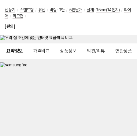
선풍기
/
스탠드형
/
유선
/
바람
:
3단
/
5엽날개
/
날개
:
35cm(14인치)
/
타이
머
/
리모컨
/
[편의]
메뉴 네비게이션
요약정보
가격비교
상품정보
의견/리뷰
연관상품