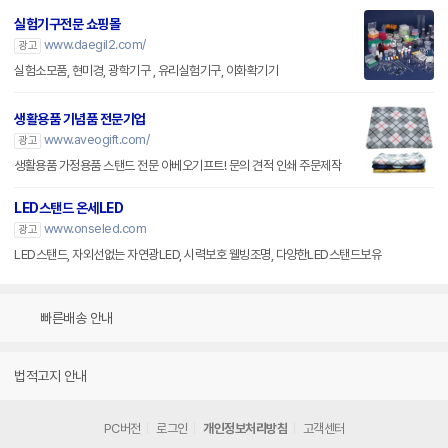
실험기구전문 쇼핑몰
www.daegil2.com/
광고
실험소모품, 현미경, 광학기구 , 유리실험기구, 이화확기기
생활용품 기념품 전문기업
www.aveogift.com/
광고
생활용품 가정용품 스탠드 전문 아베오기프트! 문의 견적 인쇄 주문제작
LED스탠드 온세LED
www.onseled.com
광고
LED스탠드, 자외선없는 자연광LED, 시력보호 웰빙조명, 다양한LED스탠드보유
빠른배송 안내
법적고지 안내
PC버전
로그인
개인정보처리방침
고객센터