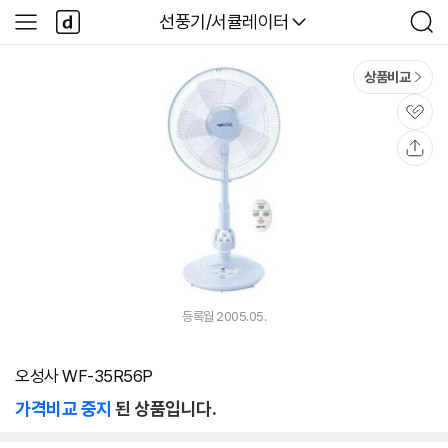
본문 바로가기
다
다나와
선풍기/서큘레이터
사
검
나
이
색
와
드
메
메
상품비교
인
뉴
관
심
공
유
등록월 2005.05.
오성사 WF-35R56P
가격비교 중지
된 상품입니다.