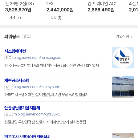
컨 26평 2실(18+8
2FX
컨 프리미엄 AC14
4실 
평) 다배관
5BS4PHH7SY
V
3,528,870
원
2,442,000
원
2,668,490
원
2,0
4.4
(7)
5.0
(1)
파워링크
가입신청
광고
시스템에어컨
blog.naver.com/hansungsac
광고
전국시공 / 설치부터 A/S까지 책임 시공 / 합리적인 견적 / 법인업체
재현공조시스템
blog.naver.com/jhairsystem
광고
아파트 시스템에어컨 설치전문업체,3년 무상 A/S,당일설치
안산냉난방기설치업체
m.blog.naver.com/kyd3845
광고
친절상담 무상견적 삼성,엘지 캐리어냉난방기 설치전문점
찐공조시스템에어컨전문설치