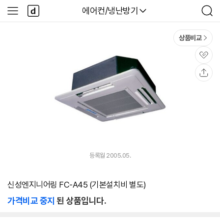
본문 바로가기
다
다나와
에어컨/냉난방기
사
검
나
이
색
와
드
메
메
상품비교
인
뉴
관
심
공
유
등록월 2005.05.
신성엔지니어링 FC-A45 (기본설치비 별도)
가격비교 중지
된 상품입니다.