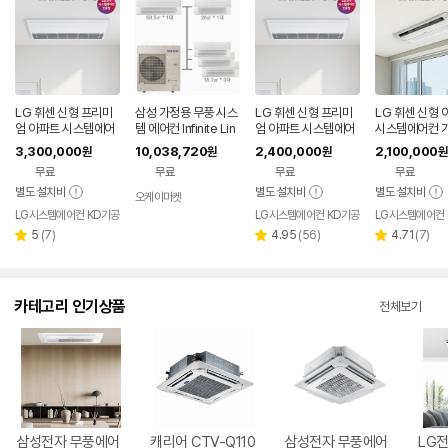
LG 휘센 신형 프리미
삼성 가정용 무풍 시스
LG 휘센 신형 프리미
LG 휘센 신형 
엄 아파트 시스템에어
템 에어컨 Infinite Lin
엄 아파트 시스템에어
시스템에어컨 
컨 가정용 천장형 5대
e 5실, 140.6㎡, 단
컨 가정용 천장형 4대
천장형 4대 설
3,300,000
10,038,720
2,400,000
2,100,000
원
원
원
원
설치비별도 부산 울산
배관
설치비별도 부산 울산
도 부산 울산 경
무료
무료
무료
무료
경상
경상
별도 설치비
별도 설치비
별도 설치비
오케이마켓
LG시스템에어컨 KD기공
LG시스템에어컨 KD기공
LG시스템에어컨 
리
리
리
5
(
7
)
4.95
(
56
)
4.71
(
7
)
별
별
별
뷰
뷰
뷰
점
점
점
수
수
수
카테고리 인기상품
전체보기
삼성전자 무풍에어
캐리어 CTV-Q110
삼성전자 무풍에어
LG전