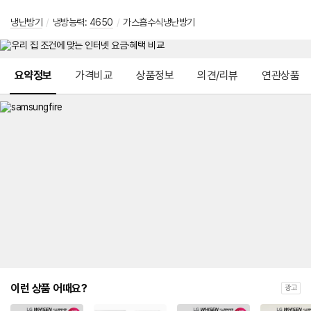
냉난방기
/
냉방능력:
4650
/
가스흡수식냉난방기
메뉴 네비게이션
요약정보
가격비교
상품정보
의견/리뷰
연관상품
이런 상품 어때요?
광고