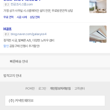
찐공조시스템.com
광고
가정 상가 사무실 시스템에어컨 설치 전문, 무료방문견적 상담
무료 견적
시공 사례
상담 전화
H공조
blog.naver.com/galaxyioi4
광고
정직한 시공, 발빠른 A/S, 다양한 노하우 겸비
할인
공동구매 진행시 추가할인!
빠른배송 안내
법적고지 안내
PC버전
로그인
개인정보처리방침
고객센터
(주) 커넥트웨이브