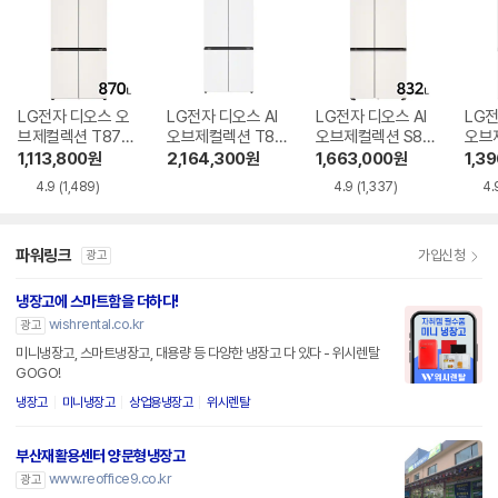
LG전자 디오스 오
LG전자 디오스 AI
LG전자 디오스 AI
LG전
브제컬렉션 T873
오브제컬렉션 T87
오브제컬렉션 S83
오브
MEE111
6MQQ1H1
4MEE111
6MR
1,113,800
원
2,164,300
원
1,663,000
원
1,3
4.9
(1,489)
4.9
(1,337)
4.
파워링크
가입신청
광고
냉장고에 스마트함을 더하다!
wishrental.co.kr
광고
미니냉장고, 스마트냉장고, 대용량 등 다양한 냉장고 다 있다 - 위시렌탈
GOGO!
냉장고
미니냉장고
상업용냉장고
위시렌탈
부산재활용센터 양문형냉장고
www.reoffice9.co.kr
광고