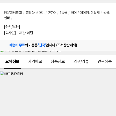
양문형냉장고
/
총용량
:
593L
/
2도어
/
1등급
/
아이스메이커
:
미탑재
/
색상
:
실버
/
[신선/보관]
[디자인]
재질
:
메탈
배송비 무료
의 기준은
'전국'
입니다. (도서산간 제외)
메뉴 네비게이션
요약정보
가격비교
상품정보
의견/리뷰
연관상품