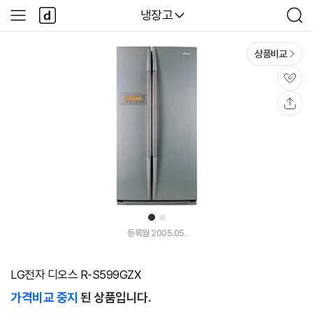
본문 바로가기
다
다나와
냉장고
사
검
나
이
색
와
드
메
메
상품비교
인
뉴
관
심
공
유
1
2
등록월 2005.05.
LG전자 디오스 R-S599GZX
가격비교 중지
된 상품입니다.