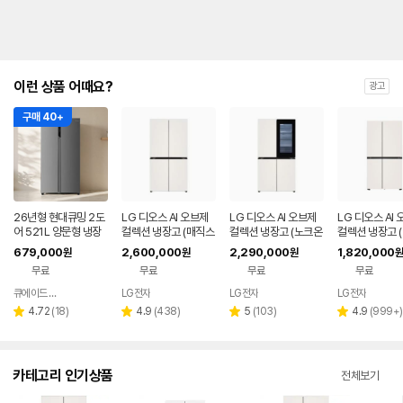
이런 상품 어때요?
광고
구매 40+
26년형 현대큐밍 2도
LG 디오스 AI 오브제
LG 디오스 AI 오브제
LG 디오스 AI
어 521L 양문형 냉장
컬렉션 냉장고 (매직스
컬렉션 냉장고 (노크온
컬렉션 냉장고 
고 실버 가정용 사무실
페이스) T876MEE1
매직스페이스) T876
형, 매직스페이스
679,000
2,600,000
2,290,000
1,820,000
원
원
원
원
QRSE52TSS3Y
H1
MEE412
34MEE111
무료
무료
무료
무료
큐에이드 스토어
LG전자
LG전자
LG전자
네이버
페이
리
리
리
리
4.72
(
18
)
4.9
(
438
)
5
(
103
)
4.9
(
999+
)
별
별
별
별
뷰
뷰
뷰
뷰
점
점
점
점
수
수
수
수
카테고리 인기상품
전체보기