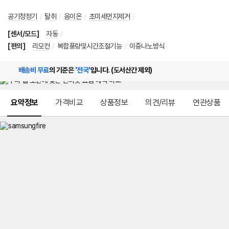
공기청정기
/
탈취
/
음이온
/
초미세먼지제거
/
[센서/모드]
자동
/
[편의]
리모컨
/
복합풍량및시간조절기능
/
이중나노방식
배송비 무료
의 기준은
'전국'
입니다. (도서산간 제외)
메뉴 네비게이션
요약정보
가격비교
상품정보
의견/리뷰
연관상품