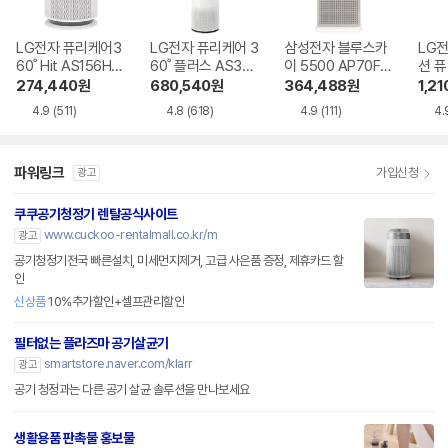
LG전자 퓨리케어3
LG전자 퓨리케어 3
삼성전자 블루스카
LG
60˚ Hit AS156HW
60˚ 플러스 AS305
이 5500 AP70F0
션 퓨
WC
DWWA
6103RTD
0˚ 
274,440
원
680,540
원
364,488
원
1,21
MA
4.9
(511)
4.8
(618)
4.9
(111)
4.
파워링크
가입신청
광고
쿠쿠공기청정기 렌탈공식사이트
www.cuckoo-rentalmall.co.kr/m
광고
공기청정기전국 빠른설치, 미세먼지제거, 고급 사은품 증정, 제휴카드 할
인
신상품
10%추가할인+셀프관리할인
필터없는 플라즈마 공기살균기
smartstore.naver.com/klarr
광고
공기 청정과는 다른 공기 살균 솔루션을 만나보세요
생활용품 판촉물 홍보물