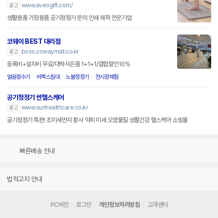
www.aveogift.com/
광고
생활용품 가정용품 공기청정기 문의 인쇄 제작 전문기업
코웨이 BEST 대리점
boss.cowaymall.co.kr
광고
등록비+설치비 무료/대박사은품 1+1+1/결합할인10%
얼음정수기
비렉스침대
노블청정기
전시장체험
공기청정기 썬헬스케어
www.sunhealthcare.co.kr
광고
공기청정기 특판! 초미세먼지 황사 악취 미세 오염물질 생활건강 헬스케어 쇼핑몰
빠른배송 안내
법적고지 안내
PC버전
로그인
개인정보처리방침
고객센터