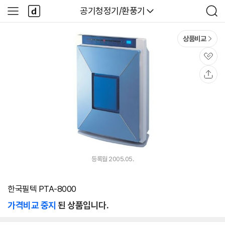
본문 바로가기
다
다나와
공기청정기/환풍기
사
검
나
이
색
와
드
메
메
상품비교
인
뉴
관
심
공
유
등록월 2005.05.
한국필텍 PTA-8000
가격비교 중지
된 상품입니다.