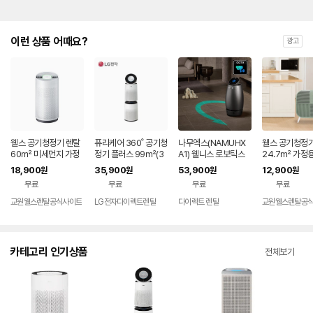
이런 상품 어때요?
광고
웰스 공기청정기 렌탈
퓨리케어 360˚ 공기청
나무엑스(NAMUHX
웰스 공기청정기
60㎡ 미세먼지 가정
정기 플러스 99㎡(3
A1) 웰니스 로보틱스
24.7㎡ 가정
용 회사 사무실 학원 병
0평) 렌탈 AS303DW
에어센서 바이탈체크
먼지 제거 미니
18,900
35,900
53,900
12,900
원
원
원
원
원 미세먼지 토네이도
FAM 렌탈 셀프관리 7
66.0㎡ 72개월약정
스탠드 회사 병
무료
무료
무료
무료
360도 AR318 셀프관
2개월약정
관리없음 SK 인텔릭스
실 학원 AQ10
리 60개월약정
공기청정기 렌탈 가정
관리 60개월약
교원웰스렌탈공식사이트
LG전자다이렉트렌탈
다이렉트 렌탈
교원웰스렌탈공
용 홈캠 부모님 돌봄 C
CTV 보안 세이프케어
피
카테고리 인기상품
전체보기