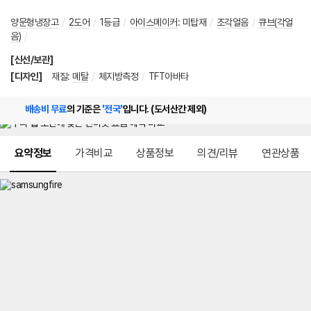
양문형냉장고
/
2도어
/
1등급
/
아이스메이커
:
미탑재
/
조각얼음
/
큐브(각얼
음)
/
[신선/보관]
[디자인]
재질
:
메탈
/
체지방측정
/
TFT아바타
배송비 무료
의 기준은
'전국'
입니다. (도서산간 제외)
메뉴 네비게이션
요약정보
가격비교
상품정보
의견/리뷰
연관상품