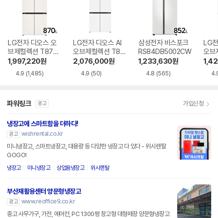
LG전자 디오스 오
LG전자 디오스 AI
삼성전자 비스포크
LG전
브제컬렉션 T873
오브제컬렉션 T87
RS84DB5002CW
오브
MEE111
6MQQ1H1
6MR
1,997,220
원
2,076,000
원
1,233,630
원
1,4
4.9
(1,485)
4.9
(50)
4.8
(565)
4.
파워링크
가입신청
광고
냉장고에 스마트함을 더하다!
wishrental.co.kr
광고
미니냉장고, 스마트냉장고, 대용량 등 다양한 냉장고 다 있다 - 위시렌탈
GOGO!
냉장고
미니냉장고
상업용냉장고
위시렌탈
부산재활용센터 양문형냉장고
www.reoffice9.co.kr
광고
중고 사무가구, 가전, 에어컨, PC 1300평 창고형 대형매장 양문형냉장고