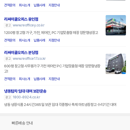
견적문의
회사소개
납품사례
지점안내
리싸이클오피스 용인점
www.reofficey.co.kr
광고
1200평 창고형 가구, 가전, 에어컨, PC 기업맞춤형 매장 양문형냉장고
견적문의
회사소개
납품사례
지점안내
리싸이클오피스 분당점
www.reoffice17.co.kr
광고
600평 창고형 사무용가구 가전 에어컨 PC 기업맞춤형 매장 양문형냉장
고!
견적문의
회사소개
납품사례
지점안내
냉동탑차 임대 대여 보관운송
1800-8924.co.kr
광고
냉동 냉장식품 24시간365일 보관 임대 각종행사 축제 마트냉장창고 수리기간 대여
빠른배송 안내