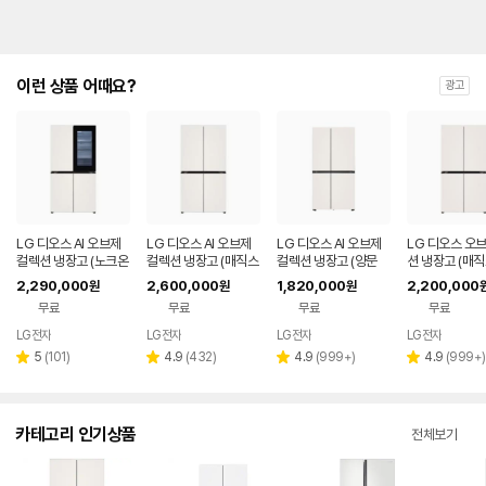
이런 상품 어때요?
광고
LG 디오스 AI 오브제
LG 디오스 AI 오브제
LG 디오스 AI 오브제
LG 디오스 오
컬렉션 냉장고 (노크온
컬렉션 냉장고 (매직스
컬렉션 냉장고 (양문
션 냉장고 (매
매직스페이스) T876
페이스) T876MEE1
형, 매직스페이스) S8
스) T873MEE
2,290,000
2,600,000
1,820,000
2,200,000
원
원
원
MEE412
H1
34MEE111
무료
무료
무료
무료
LG전자
LG전자
LG전자
LG전자
리
리
리
리
5
(
101
)
4.9
(
432
)
4.9
(
999+
)
4.9
(
999+
)
별
별
별
별
뷰
뷰
뷰
뷰
점
점
점
점
수
수
수
수
카테고리 인기상품
전체보기