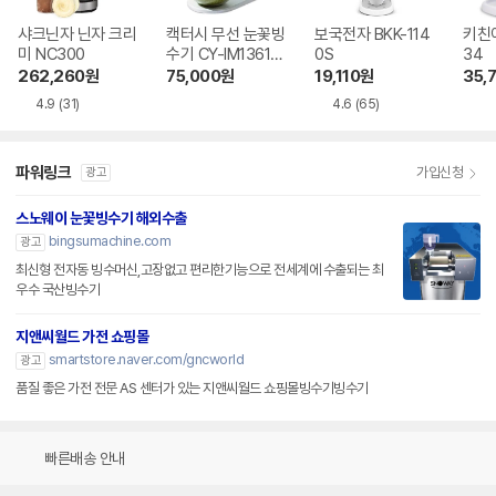
샤크닌자 닌자 크리
캑터시 무선 눈꽃빙
보국전자 BKK-114
키친아
미 NC300
수기 CY-IM1361W
0S
34
H
262,260
원
75,000
원
19,110
원
35,
4.9
(31)
4.6
(65)
파워링크
가입신청
광고
스노웨이 눈꽃빙수기 해외수출
bingsumachine.com
광고
최신형 전자동 빙수머신,고장없고 편리한기능으로 전세계에 수출되는 최
우수 국산빙수기
지앤씨월드 가전 쇼핑몰
smartstore.naver.com/gncworld
광고
품질 좋은 가전 전문 AS 센터가 있는 지앤씨월드 쇼핑몰빙수기빙수기
빠른배송 안내