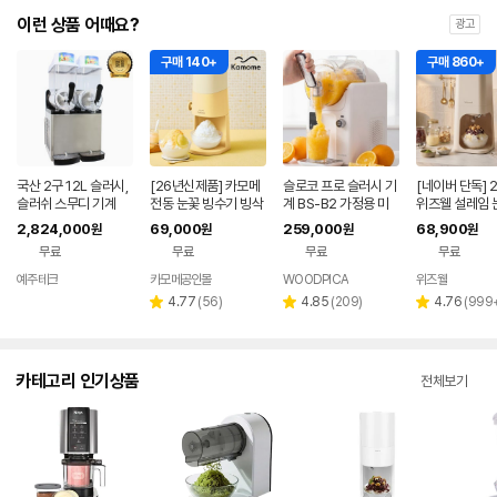
이런 상품 어때요?
광고
구매 140+
구매 860+
국산 2구 12L 슬러시,
[26년신제품] 카모메
슬로코 프로 슬러시 기
[네이버 단독] 
슬러쉬 스무디 기계
전동 눈꽃 빙수기 빙삭
계 BS-B2 가정용 미
위즈웰 설레임 
기 KAM-SF27B
니 슬러시 메이커 아이
수기 팥빙수 기
2,824,000
69,000
259,000
68,900
원
원
원
원
스크림 쉐이크 머신
기 제빙기 우유
무료
무료
무료
무료
예주테크
카모메공인몰
WOODPICA
위즈웰
네이버
네이버
네이버
페이
페이
페이
리
리
리
4.77
(
56
)
4.85
(
209
)
4.76
(
999
별
별
별
뷰
뷰
뷰
점
점
점
수
수
수
카테고리 인기상품
전체보기