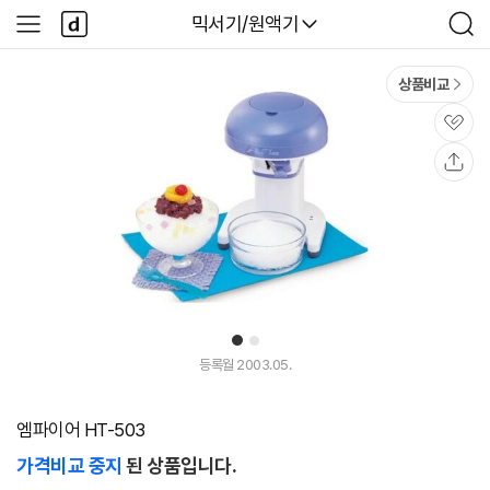
본문 바로가기
다
다나와
믹서기/원액기
사
검
나
이
색
와
드
메
메
상품비교
인
뉴
관
심
공
유
1
2
등록월 2003.05.
엠파이어 HT-503
가격비교 중지
된 상품입니다.