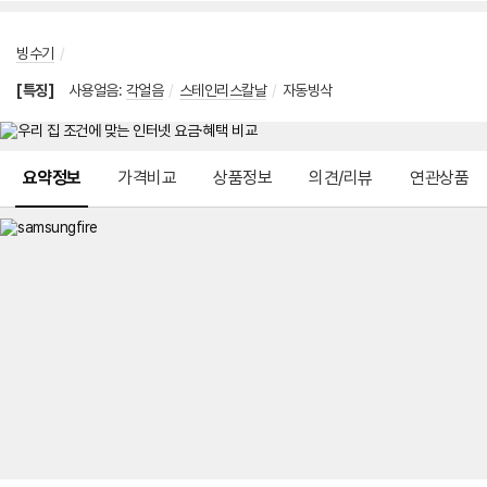
빙수기
/
[특징]
사용얼음
:
각얼음
/
스테인리스칼날
/
자동빙삭
메뉴 네비게이션
요약정보
가격비교
상품정보
의견/리뷰
연관상품