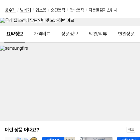
빙수기
/
빙삭기
/
업소용
/
순간동작
/
연속동작
/
자동열감지스위치
메뉴 네비게이션
요약정보
가격비교
상품정보
의견/리뷰
연관상품
이런 상품 어때요?
광고