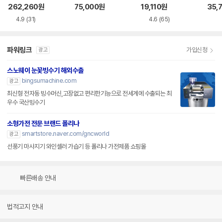
H
262,260
원
75,000
원
19,110
원
35,
4.9
(31)
4.6
(65)
파워링크
가입신청
광고
스노웨이 눈꽃빙수기 해외수출
bingsumachine.com
광고
최신형 전자동 빙수머신,고장없고 편리한기능으로 전세계에 수출되는 최
우수 국산빙수기
소형가전 전문 브랜드 폴리나
smartstore.naver.com/gncworld
광고
선풍기 마사지기 와인셀러 가습기 등 폴리나 가전제품 쇼핑몰
빠른배송 안내
법적고지 안내