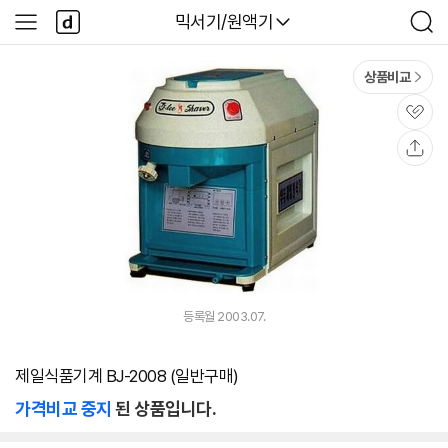
본문 바로가기
다
다나와
믹서기/원액기
사
검
나
이
색
와
드
메
메
상품비교
인
뉴
관
심
공
유
등록월 2003.07.
제일식품기계 BJ-2008 (일반구매)
가격비교 중지
된 상품입니다.