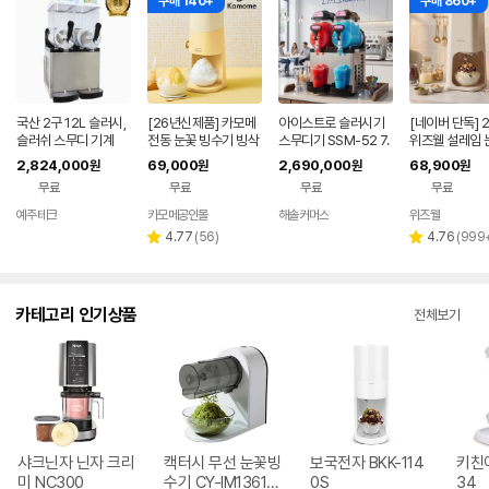
구매 140+
구매 860+
국산 2구 12L 슬러시,
[26년신제품] 카모메
아이스트로 슬러시기
[네이버 단독] 
슬러쉬 스무디 기계
전동 눈꽃 빙수기 빙삭
스무디기 SSM-52 7.
위즈웰 설레임 
기 KAM-SF27B
5리터 2구 놀이동산,
수기 팥빙수 기
2,824,000
69,000
2,690,000
68,900
원
원
원
원
스터디카페,식장,골프
기 제빙기 우유
무료
무료
무료
무료
장 필수 아이템
예주테크
카모메공인몰
해솔커머스
위즈웰
네이버
네이버
네이버
네이버
페이
페이
페이
페이
리
리
4.77
(
56
)
4.76
(
999
별
별
뷰
뷰
점
점
수
수
카테고리 인기상품
전체보기
샤크닌자 닌자 크리
캑터시 무선 눈꽃빙
보국전자 BKK-114
키친아
미 NC300
수기 CY-IM1361W
0S
34