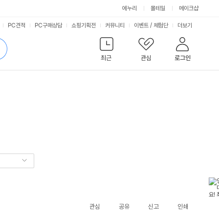
에누리
몰테일
메이크샵
서
PC견적
PC구매상담
쇼핑기획전
커뮤니티
이벤트
/
체험단
더보기
비
검
색
최근
관심
로그인
스
관심
공유
신고
인쇄