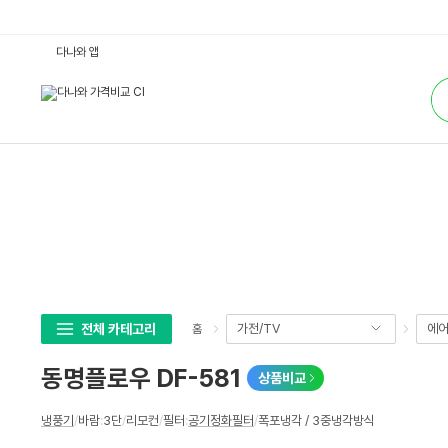
동
다나와 앱
명
플
통
로
합
우
검
D
색
F
-
5
8
1
:
다
나
와
가
격
비
교
전체 카테고리
가전/TV
에어
홈
동명플로우 DF-581
상품비교
상
냉풍기
/
바람
:
3단
/
리모컨
/
필터
:
공기정화필터
/
폭포냉각 / 3중냉각방식
세
스