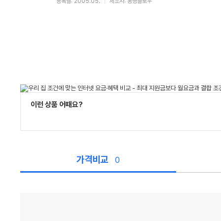
등록월: 2005.05.
제조사: 동명플로우
이런 상품 어때요?
가격비교
0
가
격
비
교