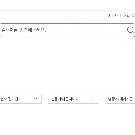
자동차
조립PC
컨/계절가전
선풍기/서큘레이터
냉풍기/에어커튼