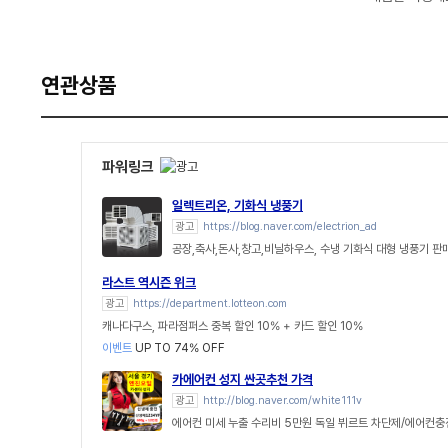
연관상품
파워링크
일렉트리온, 기화식 냉풍기
광고
https://blog.naver.com/electrion_ad
공장,축사,돈사,창고,비닐하우스, 수냉 기화식 대형 냉풍기 판
라스트 역시즌 위크
광고
https://department.lotteon.com
캐나다구스, 파라점퍼스 중복 할인 10% + 카드 할인 10%
이벤트
UP TO 74% OFF
카에어컨 성지 싼곳추천 가격
광고
http://blog.naver.com/white111v
에어컨 미세 누출 수리비 5만원 독일 뷔르트 차단제/에어컨충