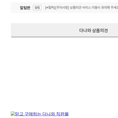
알림판
[※필독][주의사항] 상품의견 서비스 이용시 유의해 주세요
알림
잦은 오류, PC속도 잡자! PC안정화 위해 이건 꼭!
알림
다나와 상품의견