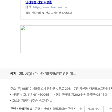
안전용품 전문 쇼핑몰
광고
https://www.chaeumkr.com
각종 건설현장 및 관급 공사현장 직납업체
공지
08/03(월) 다나와 개인정보처리방침 개정 안내
주소 (우) 08510 서울특별시 금천구 벚꽃로 298, 17층(가산동, 대륭포스트타워6
사업자번호: 117-81-40065
통신판매업: 제2024-서울금천-0848호
호스팅 제공자: (주)커넥트웨이브
콘텐츠산업진흥법
콘텐츠산업 진흥법에 의한 콘텐츠 보호
자세히보기
콘