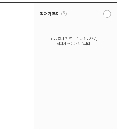
툴
최저가 추이
알
팁
림
보
받
기
기
상품 출시 전 또는 단종 상품으로,
최저가 추이가 없습니다.