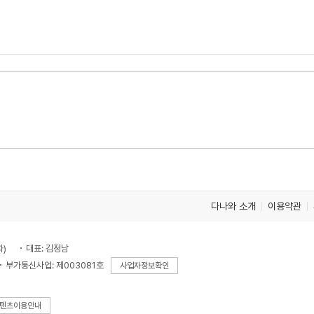
다나와 소개
이용약관
차)
대표: 김정남
부가통신사업: 제003081호
사업자정보확인
텐츠이용안내