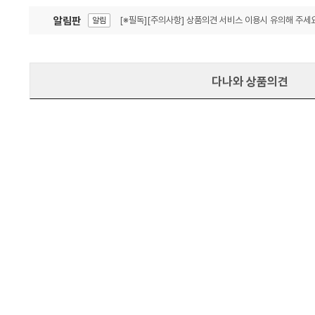
알림판
[※필독][주의사항] 상품의견 서비스 이용시 유의해 주세요
알림
잦은 오류, PC속도 잡자! PC안정화 위해 이건 꼭!
알림
다나와 상품의견