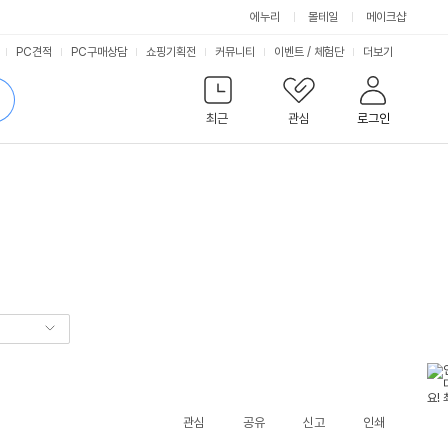
에누리
몰테일
메이크샵
서
PC견적
PC구매상담
쇼핑기획전
커뮤니티
이벤트
/
체험단
더보기
비
검
색
최근
관심
로그인
스
관심
공유
신고
인쇄