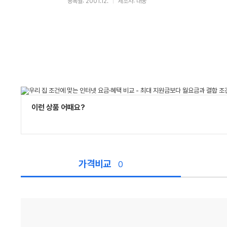
등록월: 2001.12.
제조사: 대웅
이런 상품 어때요?
가격비교
0
가
격
비
교