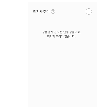
툴
최저가 추이
알
팁
림
보
받
기
기
상품 출시 전 또는 단종 상품으로,
최저가 추이가 없습니다.