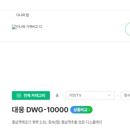
대
다나와 앱
웅
D
통
W
합
G
검
-
색
1
0
0
0
0
:
다
나
와
가
격
비
교
전체 카테고리
가전/TV
정수
홈
대웅 DWG-10000
상품비교
상
홍삼액제조기
/
용량
:
2.5L
/
증숙(찜)
/
홍삼액추출
/
보온
/
디스플레이
세
스