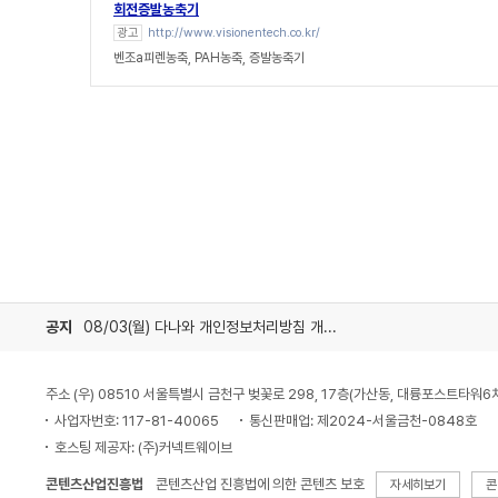
회전증발농축기
광고
http://www.visionentech.co.kr/
벤조a피렌농축, PAH농축, 증발농축기
공지
08/03(월) 다나와 개인정보처리방침 개정 안내
주소 (우) 08510 서울특별시 금천구 벚꽃로 298, 17층(가산동, 대륭포스트타워6
사업자번호: 117-81-40065
통신판매업: 제2024-서울금천-0848호
호스팅 제공자: (주)커넥트웨이브
콘텐츠산업진흥법
콘텐츠산업 진흥법에 의한 콘텐츠 보호
자세히보기
콘