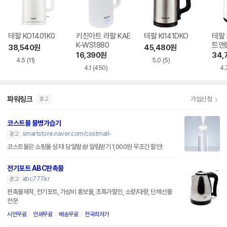
테팔 KO1401K0
키친아트 라팔 KAE
테팔 KI141DKO
테팔
K-WS1880
트앤블
38,540
원
45,480
원
16,390
원
34,
4.5
(11)
5.0
(5)
4.1
(450)
4.
파워링크
가입신청
광고
코스트몰 물병가습기
smartstore.naver.com/costmall-
광고
코스트몰은 쇼핑몰 성지! 당일발송! 알림받기 1,000원 무조건 할인!
전기포트 ABC판촉물
abc777.kr
광고
판촉물제작, 전기포트, 가성비 홍보물, 초특가할인, 소량/대량, 단체선물
전문
시안무료
인쇄무료
배송무료
전국최저가