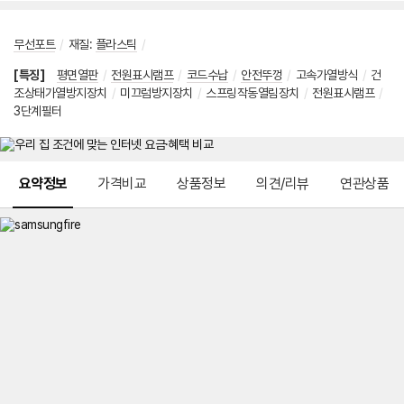
무선포트
/
재질
:
플라스틱
/
[특징]
평면열판
/
전원표시램프
/
코드수납
/
안전뚜껑
/
고속가열방식
/
건
조상태가열방지장치
/
미끄럼방지장치
/
스프링작동열림장치
/
전원표시램프
/
3단계필터
메뉴 네비게이션
요약정보
가격비교
상품정보
의견/리뷰
연관상품