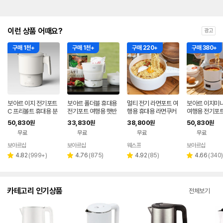
이런 상품 어때요?
광고
구매 1천+
구매 1천+
구매 220+
구매 380+
보아르 이지 전기포트
보아르 폴더블 휴대용
멀티 전기 라면포트 여
보아르 이지미
C 프리볼트 휴대용 분
전기포트 여행용 햇반
행용 휴대용 라면쿠커
여행용 전기포트
유포트 접이식 여행용
접이식 커피 프리볼트
포트 대용량 냄비
식 휴대용 분유
50,830
33,830
38,800
50,830
원
원
원
원
커피 햇반 SUS316
캠핑
선 커피주전자 
무료
무료
무료
무료
트
보아르샵
보아르샵
웨스프
보아르샵
네이버
네이버
네이
페이
페이
페이
리
리
리
리
4.82
(
999+
)
4.76
(
875
)
4.92
(
85
)
4.66
(
340
)
별
별
별
별
뷰
뷰
뷰
뷰
점
점
점
점
수
수
수
수
카테고리 인기상품
전체보기