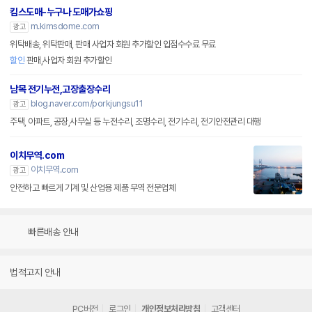
킴스도매-누구나 도매가쇼핑
m.kimsdome.com
광고
위탁배송, 위탁판매, 판매 사업자 회원 추가할인 입점수수료 무료
할인
판매,사업자 회원 추가할인
남목 전기누전,고장출장수리
blog.naver.com/porkjungsu11
광고
주택, 아파트, 공장,사무실 등 누전수리, 조명수리, 전기수리, 전기안전관리 대행
이치무역.com
이치무역.com
광고
안전하고 빠르게 기계 및 산업용 제품 무역 전문업체
빠른배송 안내
법적고지 안내
PC버전
로그인
개인정보처리방침
고객센터