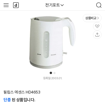
본문 바로가기
다
다나와
전기포트
사
검
나
이
색
와
드
메
메
상품비교
인
뉴
관
심
공
유
1
2
등록월 2003.01.
필립스 에센스 HD4653
단종
된 상품입니다.