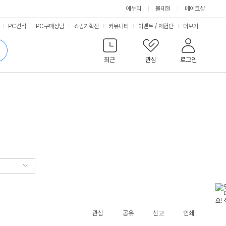
에누리
몰테일
메이크샵
서
PC견적
PC구매상담
쇼핑기획전
커뮤니티
이벤트
/
체험단
더보기
비
검
색
최근
관심
로그인
스
관심
공유
신고
인쇄