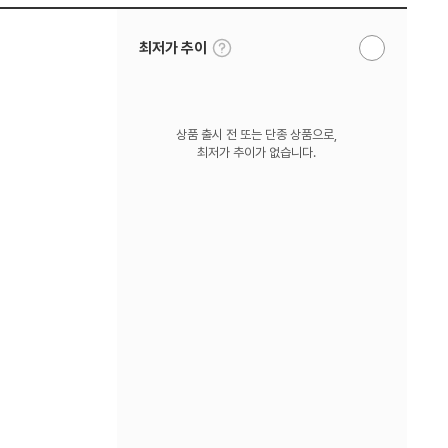
툴
최저가 추이
알
팁
림
보
받
기
기
상품 출시 전 또는 단종 상품으로,
최저가 추이가 없습니다.