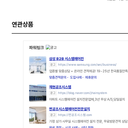
연관상품
파워링크
삼성 B2B 시스템에어컨
광고
https://www.samsung.com/sec/business/
업종별 맞춤상담 + 온라인 견적제공! 19~25년 한국품질만족
맞춤견적문의
도입사례
제휴문의
재현공조시스템
광고
https://blog.naver.com/jhairsystem
아파트 시스템에어컨 설치전문업체,3년 무상 A/S,당일설치
찐공조시스템에어컨전문설치
광고
https://찐공조시스템.com
가정 상가 사무실 시스템에어컨 설치 전문, 무료방문견적 상담
무료 견적
시공 사례
상담 전화