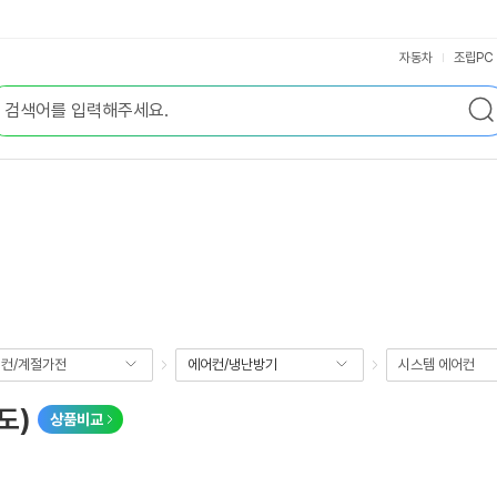
자동차
조립PC
컨/계절가전
에어컨/냉난방기
시스템 에어컨
도)
상품비교