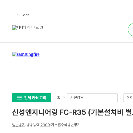
신
다나와 앱
성
엔
통
지
합
니
검
어
색
링
F
C
-
R
3
5
(기
본
설
치
비
별
도)
:
전체 카테고리
가전/TV
에어
홈
다
나
와
신성엔지니어링 FC-R35 (기본설치비 별
가
격
비
상
교
냉난방기
/
냉방능력
:
2900
/
가스흡수식냉난방기
세
스