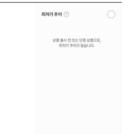
툴
최저가 추이
알
팁
림
보
받
기
기
상품 출시 전 또는 단종 상품으로,
최저가 추이가 없습니다.