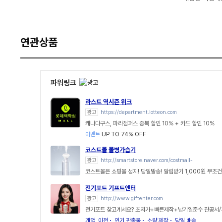
연관상품
파워링크
라스트 역시즌 위크
광고
https://department.lotteon.com
캐나다구스, 파라점퍼스 중복 할인 10% + 카드 할인 10%
이벤트
UP TO 74% OFF
코스트몰 물병가습기
광고
http://smartstore.naver.com/costmall-
코스트몰은 쇼핑몰 성지! 당일발송! 알림받기 1,000원 무조건
전기포트 기프트엔터
광고
http://www.giftenter.com
전기포트 찾고계세요? 초저가+빠른제작+납기일준수 관공서
개업, 이전
인기 판촉물
소량 제작
당일 배송