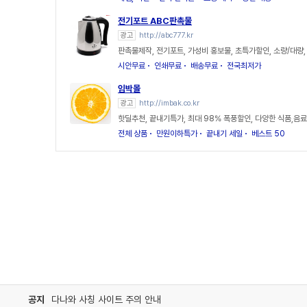
전기포트 ABC판촉물
광고
http://abc777.kr
판촉물제작, 전기포트, 가성비 홍보물, 초특가할인, 소량/대량
시안무료
인쇄무료
배송무료
전국최저가
임박몰
광고
http://imbak.co.kr
핫딜추천, 끝내기특가, 최대 98% 폭풍할인, 다양한 식품,음료
전체 상품
만원이하특가
끝내기 세일
베스트 50
공지
다나와 사칭 사이트 주의 안내