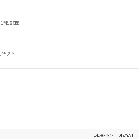
, 단체선물전문
,스낵,치즈.
다나와 소개
이용약관