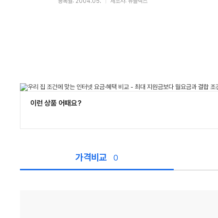
등록월: 2004.05.
제조사: 듀플렉스
이런 상품 어때요?
가격비교
0
가
격
비
교