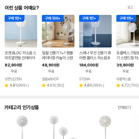
이런 상품 어때요?
광고
구매 1만+
구매 100+
구매 1만+
구매 1천+
르젠 BLDC 저소음 스
일월 선풍기 1+1 팬큘
스테나 무선 선풍기 퓨
듀플렉스 가정용
마트앱연동 인테리어
레이터형 키높이 스탠
어팬 플러스 저소음 B
기 스탠드형 저
써큘레이터 선풍기 LZ
드형 매장 공장 식당 사
LDC 가정용 아기 신생
모컨 원룸 거실
82,800
48,900
184,000
39,800
원
원
원
원
EF-DC290 릴리화이
무실 가정
아
무료
무료
무료
무료
트
르젠 LEZEN
일월eSHOP
STENA
듀플렉스몰
네이버
페이
리
리
리
리
4.81
(
999+
)
4.03
(
392
)
4.85
(
999+
)
4.72
(
700
)
별
별
별
별
뷰
뷰
뷰
뷰
점
점
점
점
수
수
수
수
카테고리 인기상품
전체보기