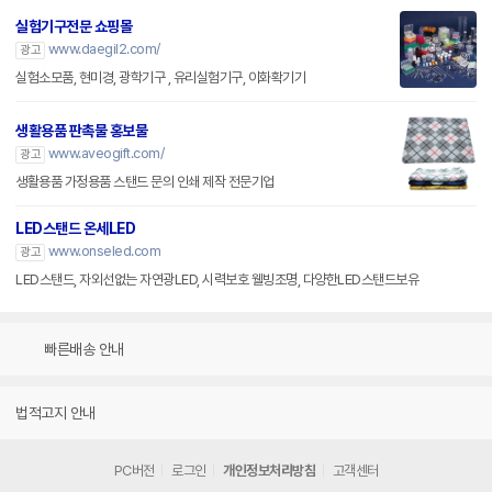
실험기구전문 쇼핑몰
www.daegil2.com/
광고
실험소모품, 현미경, 광학기구 , 유리실험기구, 이화확기기
생활용품 판촉물 홍보물
www.aveogift.com/
광고
생활용품 가정용품 스탠드 문의 인쇄 제작 전문기업
LED스탠드 온세LED
www.onseled.com
광고
LED스탠드, 자외선없는 자연광LED, 시력보호 웰빙조명, 다양한LED스탠드보유
빠른배송 안내
법적고지 안내
PC버전
로그인
개인정보처리방침
고객센터