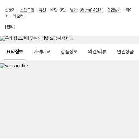
선풍기
/
스탠드형
/
유선
/
바람
:
3단
/
날개
:
35cm(14인치)
/
3엽날개
/
타이
머
/
리모컨
/
[편의]
메뉴 네비게이션
요약정보
가격비교
상품정보
의견/리뷰
연관상품