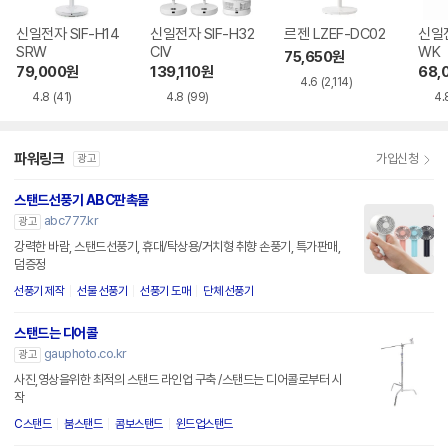
신일전자 SIF-H14
신일전자 SIF-H32
르젠 LZEF-DC02
신일전
SRW
CIV
WK
75,650
원
79,000
원
139,110
원
68,
4.6
(2,114)
4.8
(41)
4.8
(99)
4.
파워링크
가입신청
광고
스탠드선풍기 ABC판촉물
abc777.kr
광고
강력한 바람, 스탠드선풍기, 휴대/탁상용/거치형 취향 손풍기, 특가판매,
덤증정
선풍기 제작
선물 선풍기
선풍기 도매
단체 선풍기
스탠드는 디어콜
gauphoto.co.kr
광고
사진,영상을위한 최적의 스탠드 라인업 구축 /스탠드는 디어콜로부터 시
작
C스탠드
붐스탠드
콤보스탠드
윈드업스탠드