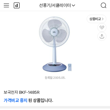
본문 바로가기
다
다나와
선풍기/서큘레이터
사
검
나
이
색
와
드
메
메
상품비교
인
뉴
관
심
공
유
등록월 2005.05.
보국전자 BKF-1485R
가격비교 중지
된 상품입니다.