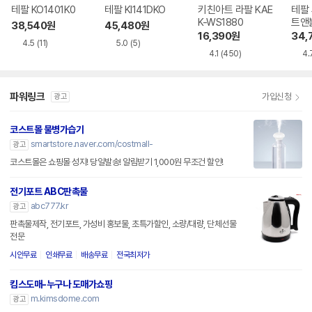
테팔 KO1401K0
테팔 KI141DKO
키친아트 라팔 KAE
테팔
K-WS1880
트앤블
38,540
원
45,480
원
16,390
원
34,
4.5
(11)
5.0
(5)
4.1
(450)
4.
파워링크
가입신청
광고
코스트몰 물병가습기
smartstore.naver.com/costmall-
광고
코스트몰은 쇼핑몰 성지! 당일발송! 알림받기 1,000원 무조건 할인!
전기포트 ABC판촉물
abc777.kr
광고
판촉물제작, 전기포트, 가성비 홍보물, 초특가할인, 소량/대량, 단체선물
전문
시안무료
인쇄무료
배송무료
전국최저가
킴스도매-누구나 도매가쇼핑
m.kimsdome.com
광고