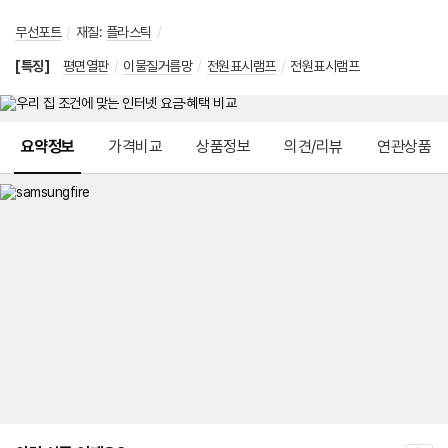
무선포트
/
재질
:
플라스틱
/
[특징]
평면열판
/
이물질거름망
/
전원표시램프
/
전원표시램프
메뉴 네비게이션
요약정보
가격비교
상품정보
의견/리뷰
연관상품