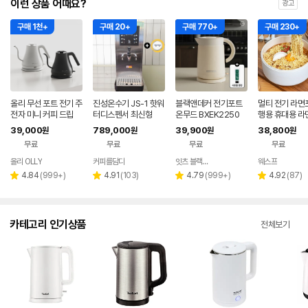
이런 상품 어때요?
광고
구매 1천+
구매 20+
구매 770+
구매 230+
올리 무선 포트 전기 주
진성온수기 JS-1 핫워
블랙앤데커 전기포트
멀티 전기 라면
전자 미니 커피 드립
터디스펜서 최신형
온무드 BXEK2250
행용 휴대용 라
포트 대용량 냄
39,000
789,000
39,900
38,800
원
원
원
원
무료
무료
무료
무료
올리 OLLY
커피를담다
잇츠 블랙앤데커
웨스프
네이버
네이버
네이버
페이
페이
페이
리
리
리
리
4.84
(
999+
)
4.91
(
103
)
4.79
(
999+
)
4.92
(
87
)
별
별
별
별
뷰
뷰
뷰
뷰
점
점
점
점
수
수
수
수
카테고리 인기상품
전체보기