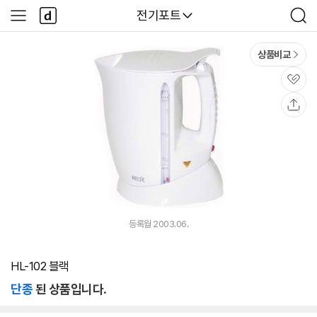
본문 바로가기
다
다나와
전기포트
사
검
나
이
색
와
드
메
메
상품비교
인
뉴
관
심
공
유
등록월 2003.06.
HL-102 블랙
단종
된 상품입니다.