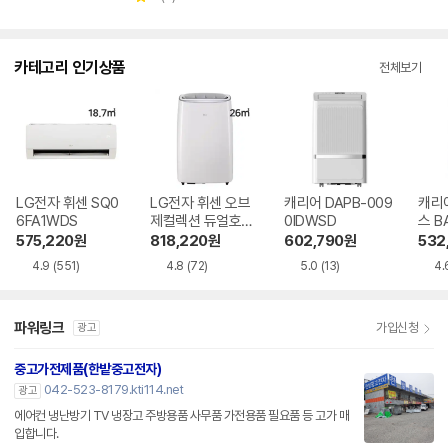
점
점
점
별
수
뷰
수
수
점
수
카테고리 인기상품
전체보기
LG전자 휘센 SQ0
LG전자 휘센 오브
캐리어 DAPB-009
캐리
6FA1WDS
제컬렉션 듀얼호스
0IDWSD
스 B
PQ08FDWBS
WS
575,220
원
818,220
원
602,790
원
532
4.9
(551)
4.8
(72)
5.0
(13)
4.
파워링크
가입신청
광고
중고가전제품(한밭중고전자)
042-523-8179.kti114.net
광고
에어컨 냉난방기 TV 냉장고 주방용품 사무품 가전용품 필요품 등 고가 매
입합니다.