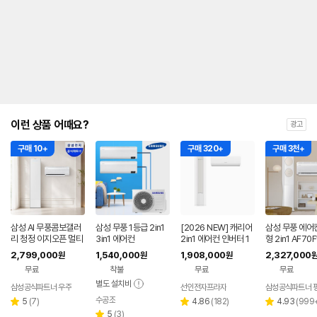
내
를
나
타
내
는
표
입
니
다.
이런 상품 어때요?
광고
구매 10+
구매 320+
구매 3천+
삼성 AI 무풍콤보갤러
삼성 무풍 1등급 2in1
[2026 NEW] 캐리어
삼성 무풍 에어
리 청정 이지오픈 멀티
3in1 에어컨
2in1 에어컨 인버터 1
형 2in1 AF70
형 에어컨 AF80F17D
등급 멀티형 wifi 17평
BRS 일반배관 
2,799,000
1,540,000
1,908,000
2,327,000
원
원
원
22WRS 기본설치포
+6평 투인원 전국 설
기본설치비포
무료
착불
무료
무료
함
치비포함
별도 설치비
삼성공식파트너 우주
선인전자프라자
수공조
리
네이버
리
리
5
(
7
)
4.86
(
182
)
4.93
(
999
별
별
별
페이
뷰
리
뷰
뷰
5
(
3
)