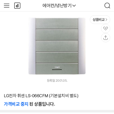
본문 바로가기
다
다나와
에어컨/냉난방기
사
검
나
이
색
와
드
메
메
상품비교
인
뉴
관
심
공
유
등록월 2001.05.
LG전자 휘센 LS-066CFM (기본설치비 별도)
가격비교 중지
된 상품입니다.