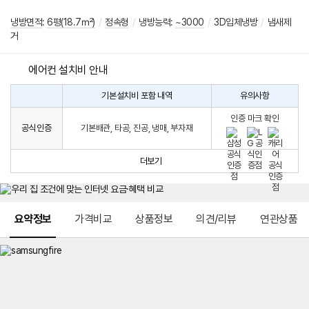
냉방면적
:
6평(18.7㎡)
/
정속형
/
냉방능력:
~3000
/
3D입체냉방
/
냄새제
거
에어컨 설치비 안내
기본설치비 포함 내역
유의사항
에
에
어
인증 마크 확인
컨
어
공식인증
기본배관, 타공, 진공, 냉매, 부자재
설
컨
치
구
비
매
더보기
시
발
생
되
메뉴 네비게이션
는
요약정보
가격비교
상품정보
의견/리뷰
연관상품
설
치
비
에
대
한
안