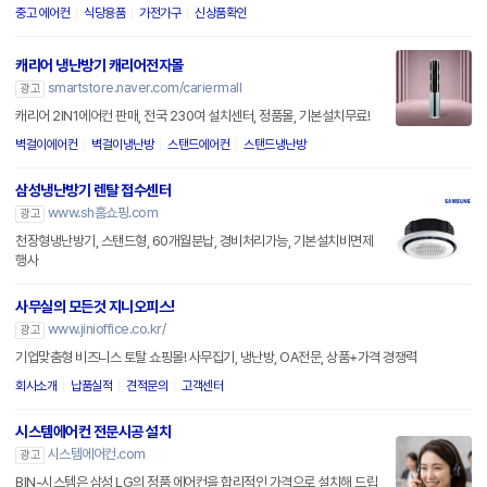
중고 에어컨
식당용품
가전가구
신상품확인
캐리어 냉난방기 캐리어전자몰
smartstore.naver.com/cariermall
광고
캐리어 2IN1에어컨 판매, 전국 230여 설치센터, 정품몰, 기본설치무료!
벽걸이에어컨
벽걸이냉난방
스탠드에어컨
스탠드냉난방
삼성냉난방기 렌탈 접수센터
www.sh홈쇼핑.com
광고
천장형냉난방기, 스탠드형, 60개월분납, 경비처리가능, 기본설치비면제
행사
사무실의 모든것 지니오피스!
www.jinioffice.co.kr/
광고
기업맞춤형 비즈니스 토탈 쇼핑몰! 사무집기, 냉난방, OA전문, 상품+가격 경쟁력
회사소개
납품실적
견적문의
고객센터
시스템에어컨 전문시공 설치
시스템에어컨.com
광고
BIN-시스템은 삼성,LG의 정품 에어컨을 합리적인 가격으로 설치해 드립