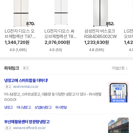
LG전자 디오스 오
LG전자 디오스 AI
삼성전자 비스포크
LG전
브제컬렉션 T873
오브제컬렉션 T87
RS84DB5002CW
오브
MEE111
6MQQ1H1
6MR
1,346,720
원
2,076,000
원
1,233,630
원
1,4
4.9
(1,485)
4.9
(50)
4.8
(565)
4.
파워링크
가입신청
광고
냉장고에 스마트함을 더하다!
wishrental.co.kr
광고
미니냉장고, 스마트냉장고, 대용량 등 다양한 냉장고 다 있다 - 위시렌탈
GOGO!
냉장고
미니냉장고
상업용냉장고
위시렌탈
부산재활용센터 양문형냉장고
www.reoffice9.co.kr
광고