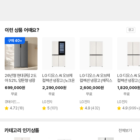
이런 상품 어때요?
광고
구매 40+
26년형 현대큐밍 2도
LG 디오스 AI 오브제
LG 디오스 AI 오브제
LG 디오스 AI
어 521L 양문형 냉장
컬렉션 냉장고 (노크온
컬렉션 냉장고 (매직스
컬렉션 냉장고 
고 실버 가정용 사무실
매직스페이스) T876
페이스) T876MEE1
형, 매직스페이스
699,000
2,290,000
2,600,000
1,820,000
원
원
원
원
QRSE52TSS3Y
MEE412
H1
34MEE111
무료
무료
무료
무료
큐에이드 스토어
LG전자
LG전자
LG전자
네이버
페이
리
리
리
리
4.72
(
18
)
5
(
101
)
4.9
(
432
)
4.9
(
999+
)
별
별
별
별
뷰
뷰
뷰
뷰
점
점
점
점
수
수
수
수
카테고리 인기상품
전체보기