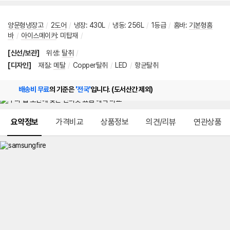
양문형냉장고
/
2도어
/
냉장
:
430L
/
냉동
:
256L
/
1등급
/
홈바
:
기본형홈
바
/
아이스메이커
:
미탑재
/
[신선/보관]
위생
:
탈취
/
[디자인]
재질
:
메탈
/
Copper탈취
/
LED
/
항균탈취
배송비 무료
의 기준은
'전국'
입니다. (도서산간 제외)
메뉴 네비게이션
요약정보
가격비교
상품정보
의견/리뷰
연관상품