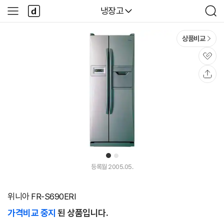
본문 바로가기
다
다나와
냉장고
사
검
나
이
색
와
드
메
메
상품비교
인
뉴
관
심
공
유
1
2
등록월 2005.05.
위니아 FR-S690ERI
가격비교 중지
된 상품입니다.