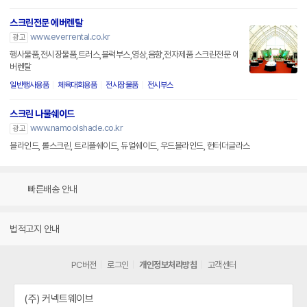
스크린전문 에버렌탈
www.everrental.co.kr
광고
행사물품,전시장물품,트러스,블럭부스,영상,음향,전자제품 스크린전문 에
버렌탈
일반행사용품
체육대회용품
전시장물품
전시부스
스크린 나물쉐이드
www.namoolshade.co.kr
광고
블라인드, 롤스크린, 트리플쉐이드, 듀얼쉐이드, 우드블라인드, 헌터더글라스
빠른배송 안내
법적고지 안내
PC버전
로그인
개인정보처리방침
고객센터
(주) 커넥트웨이브