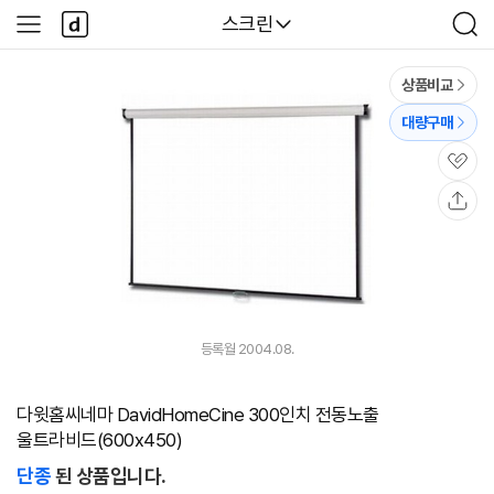
본문 바로가기
다
다나와
스크린
사
검
나
이
색
와
드
메
메
상품비교
인
뉴
대량구매
관
심
공
유
등록월 2004.08.
다윗홈씨네마 DavidHomeCine 300인치 전동노출
울트라비드(600x450)
단종
된 상품입니다.