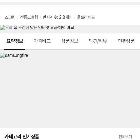
스크린
/
전동노출형
/
반사계수
:
2.8게인
/
울트라비드
메뉴 네비게이션
요약정보
가격비교
상품정보
의견/리뷰
연관상품
카테고리 인기상품
전체보기