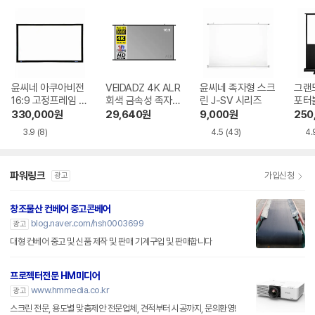
윤씨네 아쿠아비전
VEIDADZ 4K ALR
윤씨네 족자형 스크
그랜드
16:9 고정프레임 스
회색 금속성 족자형
린 J-SV 시리즈
포터블
크린 SA-FH 시리
빔프로젝터 스크린
H 
330,000
원
29,640
원
9,000
원
250
즈 시네비젼원단
3.9
(8)
4.5
(43)
4.
파워링크
가입신청
광고
창조물산 컨베어 중고콘베어
blog.naver.com/hsh0003699
광고
대형 컨베어 중고 및 신품 제작 및 판매 기계구입 및 판매합니다
프로젝터전문 HM미디어
www.hmmedia.co.kr
광고
스크린 전문, 용도별 맞춤제안 전문업체, 견적부터 시공까지, 문의환영!